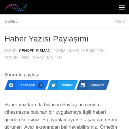
Skip to content
GENEL
0
Haber Yazısı Paylaşımı
YAZAR:
CENKER SISMAN
· YAYIMLANMIŞ
26 EKIM 2014
·
GÜNCELLENDI
26 HAZIRAN 2018
Şununla paylaş:
Facebook
Twitter
LinkedIn
0
Haber yazılarında bulunan Paylaş butonuyla
cihazınızda bulunan bir uygulamaya ilgili haberi
gönderebilirsiniz. Bu uygulamayı ise aşağıda resmi
görünen Ayar ekranından belirleyebilirsiniz. Örneğin