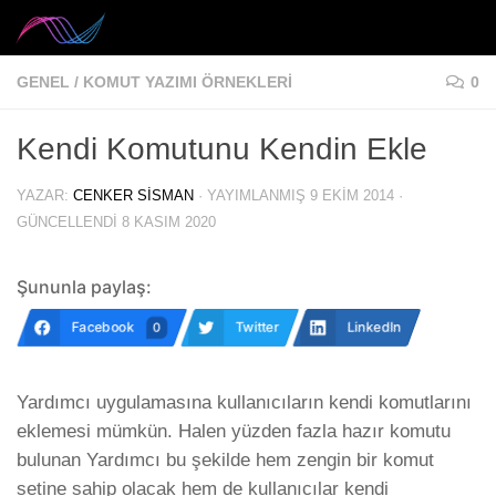
Skip to content
GENEL
/
KOMUT YAZIMI ÖRNEKLERI
0
Kendi Komutunu Kendin Ekle
YAZAR:
CENKER SISMAN
· YAYIMLANMIŞ
9 EKIM 2014
·
GÜNCELLENDI
8 KASIM 2020
Şununla paylaş:
Facebook
Twitter
LinkedIn
0
Yardımcı uygulamasına kullanıcıların kendi komutlarını
eklemesi mümkün. Halen yüzden fazla hazır komutu
bulunan Yardımcı bu şekilde hem zengin bir komut
setine sahip olacak hem de kullanıcılar kendi