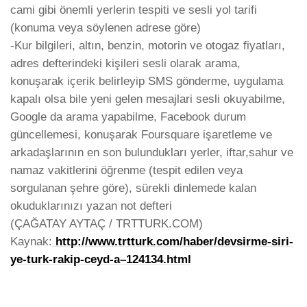
cami gibi önemli yerlerin tespiti ve sesli yol tarifi
(konuma veya söylenen adrese göre)
-Kur bilgileri, altın, benzin, motorin ve otogaz fiyatları,
adres defterindeki kişileri sesli olarak arama,
konuşarak içerik belirleyip SMS gönderme, uygulama
kapalı olsa bile yeni gelen mesajlari sesli okuyabilme,
Google da arama yapabilme, Facebook durum
güncellemesi, konuşarak Foursquare işaretleme ve
arkadaşlarının en son bulundukları yerler, iftar,sahur ve
namaz vakitlerini öğrenme (tespit edilen veya
sorgulanan şehre göre), sürekli dinlemede kalan
okuduklarınızı yazan not defteri
(ÇAĞATAY AYTAÇ / TRTTURK.COM)
Kaynak:
http://www.trtturk.com/haber/devsirme-siri-
ye-turk-rakip-ceyd-a–124134.html