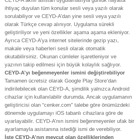
CEYD-A akıllı asistan uygulamasıyla günlük hayatta
ihtiyaç duyulan tüm konular sesli veya yazılı olarak
sorulabiliyor ve CEYD-A’dan yine sesli veya yazılı
olarak Türkçe cevap alınıyor. Uygulama sürekli
geliştiriliyor ve yeni özellikler aşama aşama ekleniyor.
Ayrıca CEYD-A’ya internet sitelerinde gezip yazı,
makale veya haberleri sesli olarak otomatik
okutabilirsiniz. Okunan cümleler işaretleniyor ve
yazının takip edilmesi için büyük kolaylık sağlıyor.
CEYD-A’yı beğenmeyenler ismini değiştirebiliyor
Tamamen ücretsiz olarak Google Play Store’dan
indirilebilecek olan CEYD-A, şimdilik yalnızca Android
cihazlar için kullanılabilir durumda. Ancak uygulamanın
geliştiricisi olan “cenker.com” talebe göre önümüzdeki
dönemde uygulamayı iOS tabanlı cihazlara göre de
uyarlayabilir. CEYD-A’nın ismini beğenmeyenler ufak bir
ayarlamayla asistanına istediği ismi de verebiliyor.
İşte CEYD-A’nın mevcut olan özelliklerinden