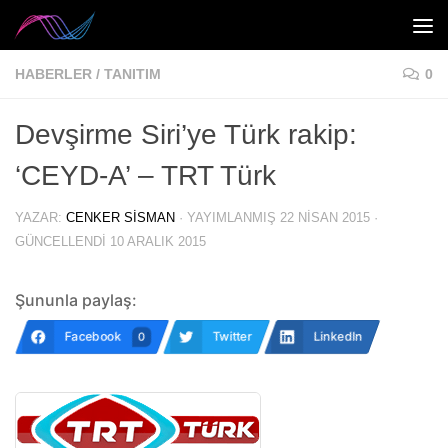
Skip to content
HABERLER
/
TANITIM
0
Devşirme Siri’ye Türk rakip:
‘CEYD-A’ – TRT Türk
YAZAR:
CENKER SISMAN
· YAYIMLANMIŞ
22 NISAN 2015
·
GÜNCELLENDI
10 ARALIK 2015
Şununla paylaş:
Facebook
Twitter
LinkedIn
0