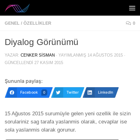
Skip to content
GENEL
/
ÖZELLIKLER
0
Diyalog Görünümü
YAZAR:
CENKER SISMAN
· YAYIMLANMIŞ
14 AĞUSTOS 2015
·
GÜNCELLENDI
27 KASIM 2015
Şununla paylaş:
Facebook
Twitter
LinkedIn
0
15 Ağustos 2015 surumüyle gelen yeni ozellik ile sizin
sorulariniz sag tarafa yaslanmis olarak, cevaplar ise
sola yaslanmis olarak gorunur.