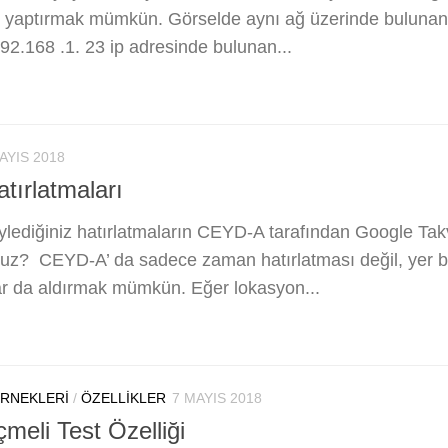
m yaptırmak mümkün. Görselde aynı ağ üzerinde buluna
192.168 .1. 23 ip adresinde bulunan...
AYIS 2018
ırlatmaları
lediğiniz hatırlatmaların CEYD-A tarafından Google Tak
uz? CEYD-A’ da sadece zaman hatırlatması değil, yer ba
ar da aldırmak mümkün. Eğer lokasyon...
ÖRNEKLERI
/
ÖZELLIKLER
7 MAYIS 2018
meli Test Özelliği