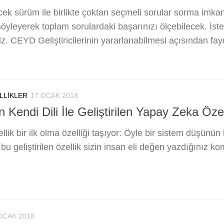
k sürüm ile birlikte çoktan seçmeli sorular sorma imkanı
öyleyerek toplam sorulardaki başarınızı ölçebilecek. İst
iz. CEYD Geliştiricilerinin yararlanabilmesi açısından fay
LLIKLER
17 OCAK 2018
Kendi Dili İle Geliştirilen Yapay Zeka Özel
llik bir ilk olma özelliği taşıyor: Öyle bir sistem düşünün k
bu geliştirilen özellik sizin insan eli değen yazdığınız 
OCAK 2018