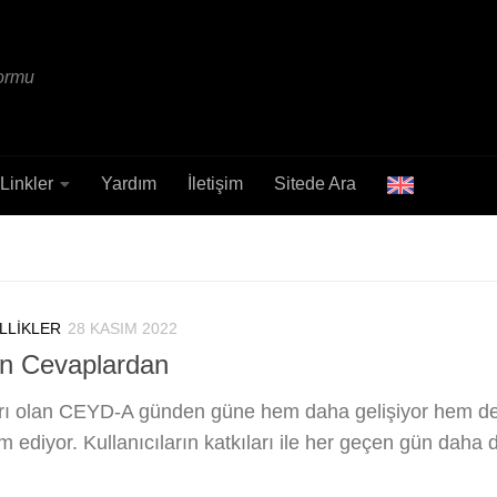
formu
Linkler
Yardım
İletişim
Sitede Ara
LLIKLER
28 KASIM 2022
n Cevaplardan
rı olan CEYD-A günden güne hem daha gelişiyor hem de 
ediyor. Kullanıcıların katkıları ile her geçen gün daha d