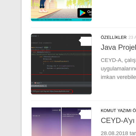
ÖZELLIKLER
23 
0
Java Proje
CEYD-A, çalışt
uygulamalarınd
imkan verebilec
KOMUT YAZIMI 
0
CEYD-A’yı
28.08.2018 tar