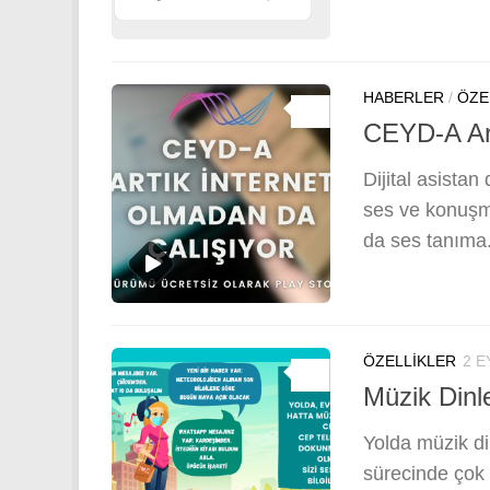
HABERLER
/
ÖZE
0
CEYD-A Art
Dijital asista
ses ve konuşma
da ses tanıma.
ÖZELLIKLER
2 E
0
Müzik Dinle
Yolda müzik di
sürecinde çok 