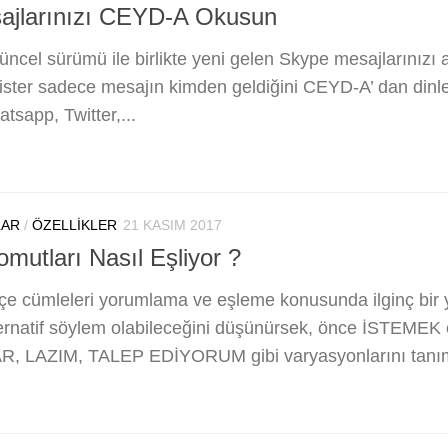
ajlarınızı CEYD-A Okusun
ncel sürümü ile birlikte yeni gelen Skype mesajlarınızı a
i, ister sadece mesajın kimden geldiğini CEYD-A’ dan di
sapp, Twitter,...
LAR
/
ÖZELLIKLER
21 KASIM 2017
utları Nasıl Eşliyor ?
e cümleleri yorumlama ve eşleme konusunda ilginç bir y
ernatif söylem olabileceğini düşünürsek, önce İSTEMEK eyl
, LAZIM, TALEP EDİYORUM gibi varyasyonlarını tanıml