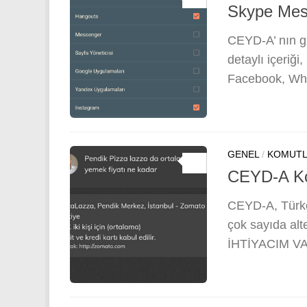
Skype Mes
CEYD-A’ nın gü
detaylı içeriğ
Facebook, What
GENEL
/
KOMUT
0
CEYD-A Kom
CEYD-A, Türkç
çok sayıda alt
İHTİYACIM VAR