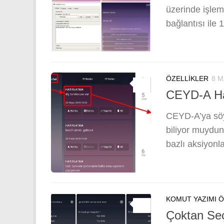
üzerinde işle
bağlantısı ile 
ÖZELLIKLER
8 M
0
CEYD-A Hat
CEYD-A’ya söy
biliyor muydun
bazlı aksiyonl
KOMUT YAZIMI 
0
Çoktan Seç