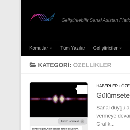
Skip to content
Geliştirilebilir Sanal Asistan Plat
Komutlar
Tüm Yazılar
Geliştiriciler
KATEGORI:
ÖZELLIKLER
HABERLER
/
ÖZE
0
Gülümsete
Sanal duygula
vermeye devam 
Grafik...