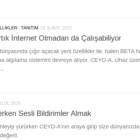
LLIKLER
/
TANITIM
26 ŞUBAT 2022
ık İnternet Olmadan da Çalışabiliyor
n dünyasında çığır açacak yeni özellikler ile, halen BET
 algılama sistemini devreye alıyor. CEYD-A, cihaz üzerind
..
YLÜL 2020
rken Sesli Bildirimler Almak
nleyip yürürken CEYD-A’nın araya girip size dünyanızda 
değerli.