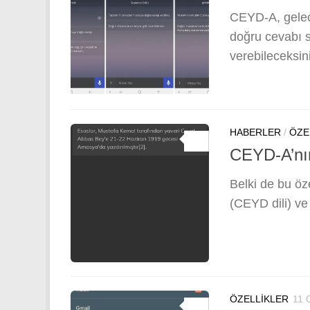
CEYD-A, gelece
doğru cevabı s
verebileceksin
HABERLER
/
ÖZE
0
CEYD-A’nın 
Belki de bu öze
(CEYD dili) ve 
ÖZELLIKLER
11 
0