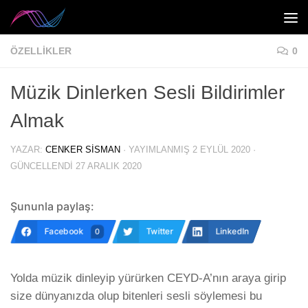
Skip to content
ÖZELLIKLER
0
Müzik Dinlerken Sesli Bildirimler
Almak
YAZAR:
CENKER SISMAN
· YAYIMLANMIŞ
2 EYLÜL 2020
·
GÜNCELLENDI
27 ARALIK 2020
Şununla paylaş:
Facebook
Twitter
LinkedIn
0
Yolda müzik dinleyip yürürken CEYD-A’nın araya girip
size dünyanızda olup bitenleri sesli söylemesi bu