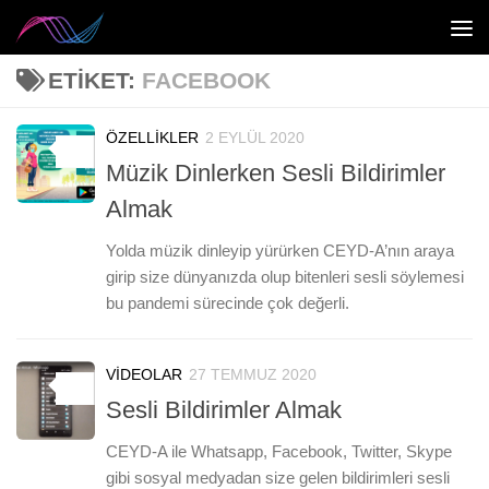
Skip to content
ETIKET:
FACEBOOK
ÖZELLIKLER
2 EYLÜL 2020
0
Müzik Dinlerken Sesli Bildirimler
Almak
Yolda müzik dinleyip yürürken CEYD-A’nın araya
girip size dünyanızda olup bitenleri sesli söylemesi
bu pandemi sürecinde çok değerli.
VIDEOLAR
27 TEMMUZ 2020
0
Sesli Bildirimler Almak
CEYD-A ile Whatsapp, Facebook, Twitter, Skype
gibi sosyal medyadan size gelen bildirimleri sesli