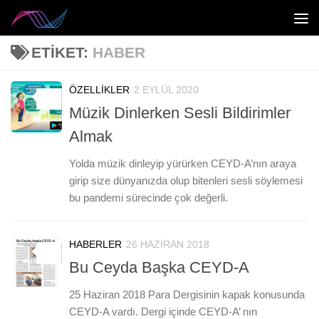
Skip to content
ETIKET:
HABER
ÖZELLIKLER
2 EYLÜL 2020
0
Müzik Dinlerken Sesli Bildirimler
Almak
Yolda müzik dinleyip yürürken CEYD-A’nın araya
girip size dünyanızda olup bitenleri sesli söylemesi
bu pandemi sürecinde çok değerli.
HABERLER
26 HAZIRAN 2018
0
Bu Ceyda Başka CEYD-A
25 Haziran 2018 Para Dergisinin kapak konusunda
CEYD-A vardı. Dergi içinde CEYD-A’ nın