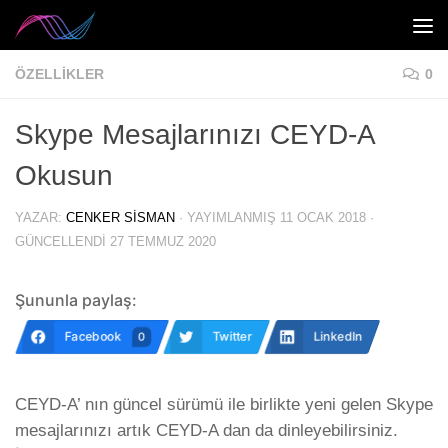
Skip to content
ÖZELLIKLER
0
Skype Mesajlarınızı CEYD-A
Okusun
YAZAR:
CENKER SISMAN
· YAYIMLANMIŞ
11 OCAK 2018
·
GÜNCELLENDI
27 TEMMUZ 2020
Şununla paylaş:
Facebook
Twitter
LinkedIn
0
CEYD-A’ nın güncel sürümü ile birlikte yeni gelen Skype
mesajlarınızı artık CEYD-A dan da dinleyebilirsiniz.