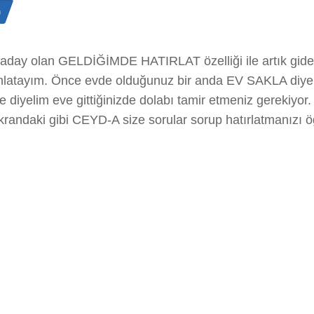
n
ya aday olan GELDİĞİMDE HATIRLAT özelliği ile artık gid
e anlatayım. Önce evde olduğunuz bir anda EV SAKLA diy
z ve diyelim eve gittiğinizde dolabı tamir etmeniz gere
ndaki gibi CEYD-A size sorular sorup hatırlatmanızı ö