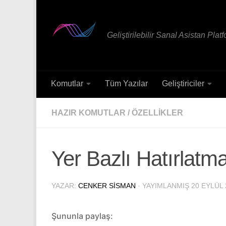
Skip to content
Geliştirilebilir Sanal Asistan Plat
Komutlar
Tüm Yazılar
Geliştiriciler
HAZIR KOMUTLAR
/
ÖZELLIKLER
Yer Bazlı Hatırlatma
YAZAR:
CENKER SISMAN
· YAYIMLANMIŞ
20 EYLÜL 
Şununla paylaş: