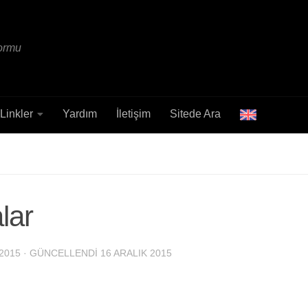
formu
Linkler
Yardım
İletişim
Sitede Ara
lar
2015
· GÜNCELLENDI
16 ARALIK 2015