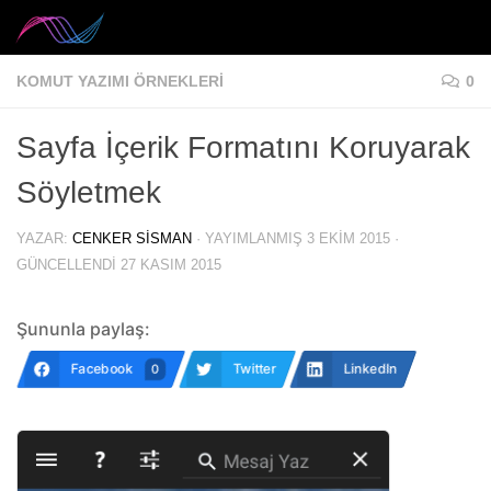
Skip to content
KOMUT YAZIMI ÖRNEKLERI
0
Sayfa İçerik Formatını Koruyarak
Söyletmek
YAZAR:
CENKER SISMAN
· YAYIMLANMIŞ
3 EKIM 2015
·
GÜNCELLENDI
27 KASIM 2015
Şununla paylaş:
Facebook
Twitter
LinkedIn
0