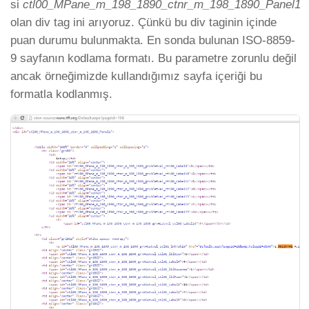
si
ctl00_MPane_m_198_1890_ctnr_m_198_1890_Panel1
olan div tag ini arıyoruz. Çünkü bu div taginin içinde
puan durumu bulunmakta. En sonda bulunan ISO-8859-
9 sayfanın kodlama formatı. Bu parametre zorunlu değil
ancak örneğimizde kullandığımız sayfa içeriği bu
formatla kodlanmış.