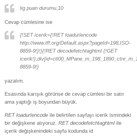
lig puan durumu,10
Cevap cümlesine ise
{!SET icerik={!RET loadurlencode
http://www.tff.org/Default.aspx?pageId=198,ISO-
8859-9!}!}{!RET decodefetchtaghtml {!GET
icerik!},div[id=ctl00_MPane_m_198_1890_ctnr_m_
8859-9!}
yazalım.
Esasında karışık görünse de cevap cümlesi bir satır
ama yaptığı iş boyundan büyük.
RET loadurlencode
ile belirtilen sayfayı icerik ismindeki
bir değişkene atıyoruz.
RET decodefetchtaghtml
ile
içerik değişkenindeki sayfa kodunda id