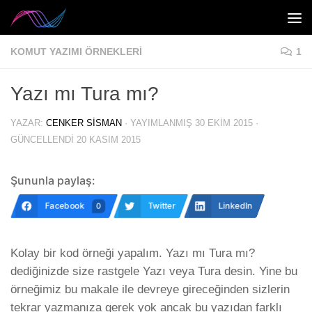
Skip to content
KOMUT YAZIMI ÖRNEKLERI
1
Yazı mı Tura mı?
YAZAR:
CENKER SISMAN
· YAYIMLANMIŞ
30 EKIM 2015
·
GÜNCELLENDI
20 KASIM 2015
Şununla paylaş:
Facebook
Twitter
LinkedIn
0
Kolay bir kod örneği yapalım. Yazı mı Tura mı?
dediğinizde size rastgele Yazı veya Tura desin. Yine bu
örneğimiz bu makale ile devreye gireceğinden sizlerin
tekrar yazmanıza gerek yok ancak bu yazıdan farklı