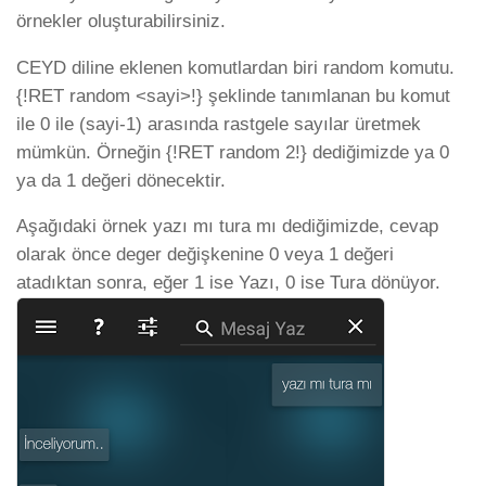
örnekler oluşturabilirsiniz.
CEYD diline eklenen komutlardan biri random komutu.
{!RET random <sayi>!} şeklinde tanımlanan bu komut
ile 0 ile (sayi-1) arasında rastgele sayılar üretmek
mümkün. Örneğin {!RET random 2!} dediğimizde ya 0
ya da 1 değeri dönecektir.
Aşağıdaki örnek yazı mı tura mı dediğimizde, cevap
olarak önce deger değişkenine 0 veya 1 değeri
atadıktan sonra, eğer 1 ise Yazı, 0 ise Tura dönüyor.