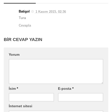
Batigol
1 Kasım 2015, 02:36
Tura
Cevapla
BIR CEVAP YAZIN
Yorum
İsim
*
E-posta
*
İnternet sitesi