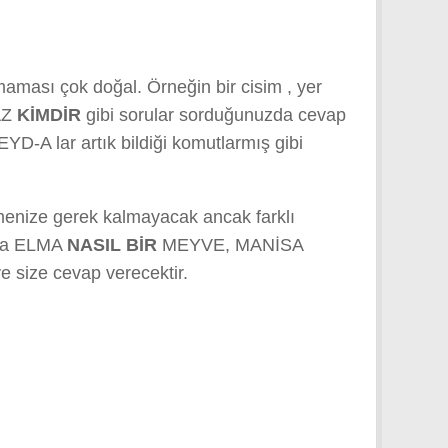
aması çok doğal. Örneğin bir cisim , yer
AZ
KİMDİR
gibi sorular sorduğunuzda cevap
EYD-A lar artık bildiği komutlarmış gibi
tmenize gerek kalmayacak ancak farklı
A ya ELMA
NASIL BİR
MEYVE, MANİSA
 size cevap verecektir.