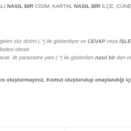
ALI
NASIL BİR
CİSİM, KARTAL
NASIL BİR
İLÇE, CÜN
len söz dizimi (.*) ile gösteriliyor ve
CEVAP
veya
İŞL
fadesi olmalı
rak ilk parametre yani (.*) ile gösterilen
nasıl bir
den ön
ını oluşturmayınız. Komut oluşturulup onaylandığı iç