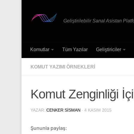
Skip to content
Geliştirilebilir Sanal Asistan Plat
Komutlar
Tüm Yazılar
Geliştiriciler
KOMUT YAZIMI ÖRNEKLERI
Komut Zenginliği İç
YAZAR:
CENKER SISMAN
·
4 KASIM 2015
Şununla paylaş: