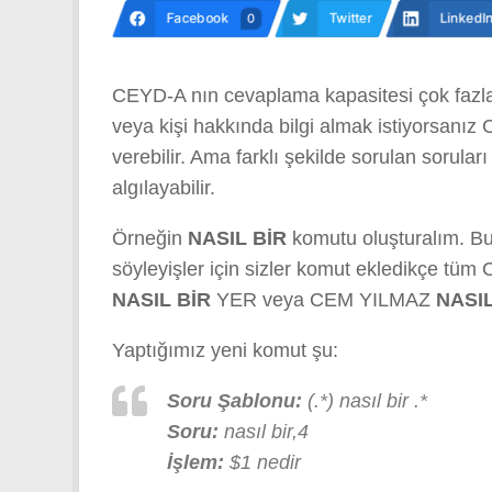
Facebook
Twitter
LinkedI
0
CEYD-A nın cevaplama kapasitesi çok fazla 
veya kişi hakkında bilgi almak istiyorsa
verebilir. Ama farklı şekilde sorulan sorula
algılayabilir.
Örneğin
NASIL BİR
komutu oluşturalım. Bu
söyleyişler için sizler komut ekledikçe t
NASIL BİR
YER veya CEM YILMAZ
NASIL
Yaptığımız yeni komut şu:
Soru Şablonu:
(.*) nasıl bir .*
Soru:
nasıl bir,4
İşlem:
$1 nedir