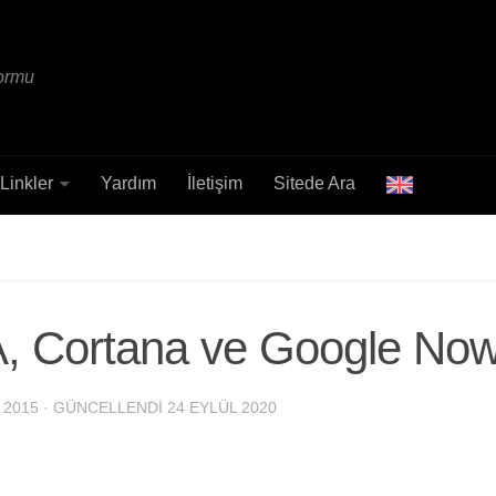
formu
Linkler
Yardım
İletişim
Sitede Ara
 Cortana ve Google Now
 2015
· GÜNCELLENDI
24 EYLÜL 2020