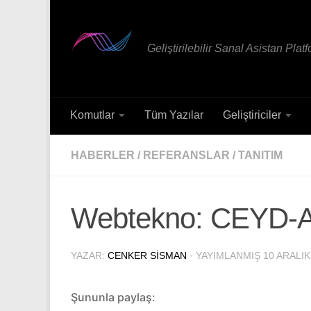
Skip to content
Geliştirilebilir Sanal Asistan Plat
Komutlar
Tüm Yazılar
Geliştiriciler
HABERLER
/
REFERANSLAR
/
TANITIM
Webtekno: CEYD-A,
YAZAR:
CENKER SISMAN
· YAYIMLANMIŞ
10 ARALIK
Şununla paylaş: