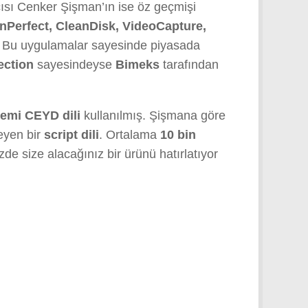
ıcısı Cenker Şişman’ın ise öz geçmişi
nPerfect, CleanDisk, VideoCapture,
u. Bu uygulamalar sayesinde piyasada
ection
sayesindeyse
Bimeks
tarafından
temi CEYD dili
kullanılmış. Şişmana göre
leyen bir
script dili
. Ortalama
10 bin
de size alacağınız bir ürünü hatırlatıyor