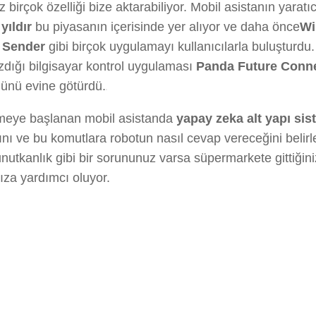
z birçok özelliği bize aktarabiliyor. Mobil asistanın yarat
yıldır
bu piyasanın içerisinde yer alıyor ve daha önce
Wi
l Sender
gibi birçok uygulamayı kullanıcılarla buluşturd
azdığı bilgisayar kontrol uygulaması
Panda Future Conn
lünü evine götürdü.
rilmeye başlanan mobil asistanda
yapay zeka alt yapı sis
sını ve bu komutlara robotun nasıl cevap vereceğini belir
utkanlık gibi bir sorununuz varsa süpermarkete gittiğiniz
ıza yardımcı oluyor.