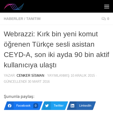
Skip to content
HABERLER
/
TANITIM
0
Webrazzi: Kırk bin yeni komut
öğrenen Türkçe sesli asistan
CEYD-A, son iki ayda 90 bin aktif
kullanıcıya ulaştı
YAZAR:
CENKER SISMAN
· YAYIMLANMIŞ
10 ARALIK 2015
·
GÜNCELLENDI
30 MART 2016
Şununla paylaş:
Facebook
Twitter
LinkedIn
0