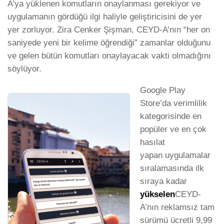
A’ya yüklenen komutların onaylanması gerekiyor ve
uygulamanın gördüğü ilgi haliyle geliştiricisini de yer
yer zorluyor. Zira Cenker Şişman, CEYD-A’nın “her on
saniyede yeni bir kelime öğrendiği” zamanlar olduğunu
ve gelen bütün komutları onaylayacak vakti olmadığını
söylüyor.
Google Play
Store’da verimlilik
kategorisinde en
popüler ve en çok
hasılat
yapan uygulamalar
sıralamasında ilk
sıraya kadar
yükselen
CEYD-
A’nın reklamsız tam
sürümü ücretli 9,99