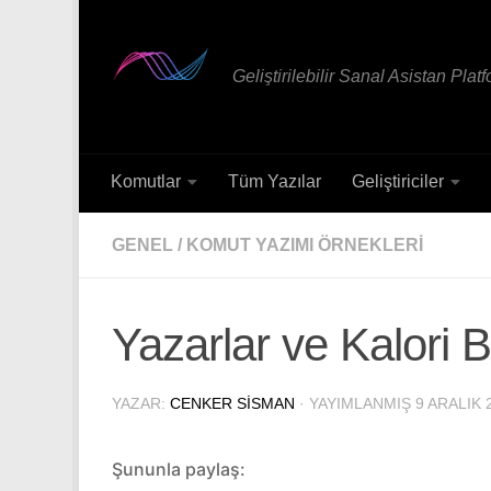
Skip to content
Geliştirilebilir Sanal Asistan Plat
Komutlar
Tüm Yazılar
Geliştiriciler
GENEL
/
KOMUT YAZIMI ÖRNEKLERI
Yazarlar ve Kalori Bi
YAZAR:
CENKER SISMAN
· YAYIMLANMIŞ
9 ARALIK 
Şununla paylaş: