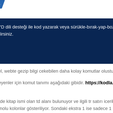
n
D dili desteği ile kod yazarak veya sürükle-bırak-yap-b
irsiniz.
el, webte gezip bilgi cekebilen daha kolay komutlar olus
yenler için komut tanımı aşağıdaki gibidir.
https://kodl
 kitap ismi olan td alanı bulunuyor ve ilgili tr satırı ice
olu kolonlar gösteriliyor. Sondaki ekstra 1 ise sadece 1 sa