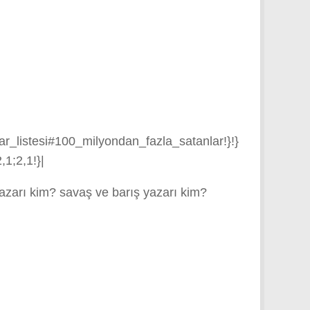
istesi#100_milyondan_fazla_satanlar!}!}
,1;2,1!}|
yazarı kim? savaş ve barış yazarı kim?