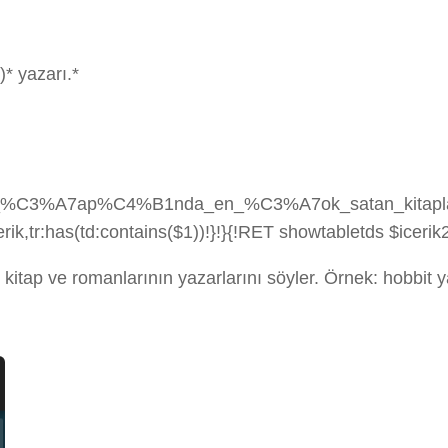
)* yazarı.*
ya_%C3%A7ap%C4%B1nda_en_%C3%A7ok_satan_kitaplar_l
ik,tr:has(td:contains($1))!}!}{!RET showtabletds $icerik2
kitap ve romanlarının yazarlarını söyler. Örnek: hobbit 