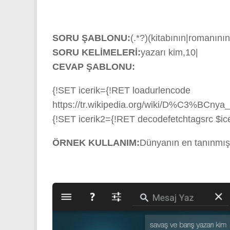
SORU ŞABLONU:
(.*?)(kitabının|romanının
SORU KELİMELERİ:
yazarı kim,10|
CEVAP ŞABLONU:
{!SET icerik={!RET loadurlencode
https://tr.wikipedia.org/wiki/D%C3%BCn
{!SET icerik2={!RET decodefetchtagsrc $icer
ÖRNEK KULLANIM:
Dünyanın en tanınmış 