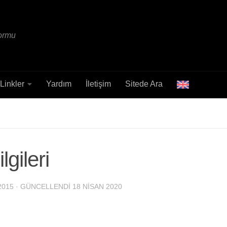
formu
Linkler
Yardım
İletişim
Sitede Ara
lgileri
2015
· GÜNCELLENDI
18 NISAN 2020