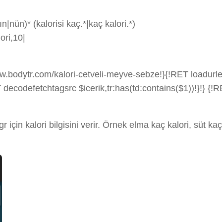
ın|nün)* (kalorisi kaç.*|kaç kalori.*)
ori,10|
w.bodytr.com/kalori-cetveli-meyve-sebze!}{!RET loadurle
decodefetchtagsrc $icerik,tr:has(td:contains($1))!}!} {!R
 için kalori bilgisini verir. Örnek elma kaç kalori, süt kaç