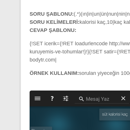
SORU ŞABLONU:
(.*)(ın|in|un|ün|nun|nin|n
SORU KELİMELERİ:
kalorisi kaç,10|kaç kal
CEVAP ŞABLONU:
{!SET icerik={!RET loadurlencode http://ww
kuruyemis-ve-tohumlar!}!}{!SET satir={!RET 
bodytr.com|
ÖRNEK KULLANIM:
sorulan yiyeceğin 100gr