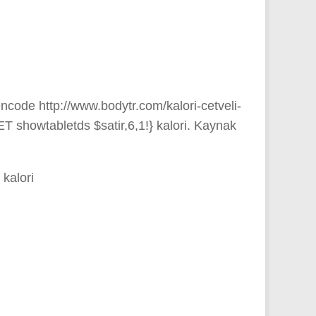
ncode http://www.bodytr.com/kalori-cetveli-
ET showtabletds $satir,6,1!} kalori. Kaynak
 kalori