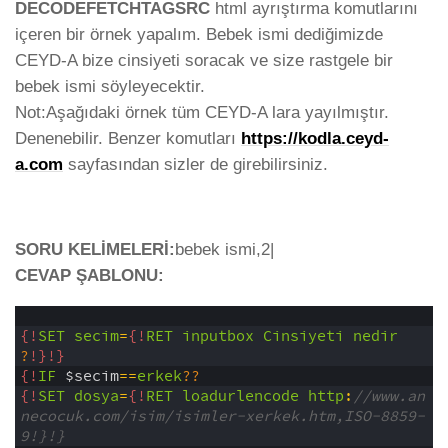
DECODEFETCHTAGSRC
html ayrıştırma komutlarını
içeren bir örnek yapalım. Bebek ismi dediğimizde
CEYD-A bize cinsiyeti soracak ve size rastgele bir
bebek ismi söyleyecektir.
Not:Aşağıdaki örnek tüm CEYD-A lara yayılmıştır.
Denenebilir. Benzer komutları
https://kodla.ceyd-
a.com
sayfasından sizler de girebilirsiniz.
SORU KELİMELERİ:
bebek ismi,2|
CEVAP ŞABLONU:
1
2
{!
SET
secim
=
{!
RET
inputbox
Cinsiyeti
nedir
?
!}
!}
3
{!
IF
$secim
==
erkek
?
?
4
{!
SET
dosya
=
{!
RET
loadurlencode
http
:
//www.an
necocuk.com/isim/isimler-xerkek.htm,ISO-8859-
9!}!}