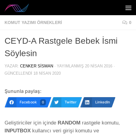
Skip to content
KOMUT YAZIMI ÖRNEKLERI
0
CEYD-A Rastgele Bebek İsmi
Söylesin
YAZAR:
CENKER SISMAN
· YAYIMLANMIŞ
20 NISAN 2016
·
GÜNCELLENDI
18 NISAN 2020
Şununla paylaş:
Facebook
Twitter
LinkedIn
0
Geliştiriciler için içinde
RANDOM
rastgele komutu,
INPUTBOX
kullanıcı veri girişi komutu ve