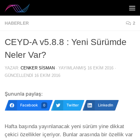
Skip to content
HABERLER
2
CEYD-A v5.8.8 : Yeni Sürümde
Neler Var?
YAZAR:
CENKER SISMAN
· YAYIMLANMIŞ
16 EKIM 2016
·
GÜNCELLENDI
16 EKIM 2016
Şununla paylaş:
Facebook
Twitter
LinkedIn
0
Hafta başında yayınlanacak yeni sürüm yine dikkat
çekici özellikler içeriyor. Bunlar arasında bir özellik var