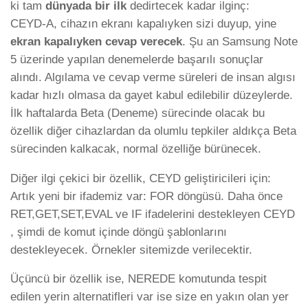
ki tam
dünyada bir ilk
dedirtecek kadar ilginç:
CEYD-A, cihazın ekranı kapalıyken sizi duyup, yine
ekran kapalıyken cevap verecek
. Şu an Samsung Note
5 üzerinde yapılan denemelerde başarılı sonuçlar
alındı. Algılama ve cevap verme süreleri de insan algısı
kadar hızlı olmasa da gayet kabul edilebilir düzeylerde.
İlk haftalarda Beta (Deneme) sürecinde olacak bu
özellik diğer cihazlardan da olumlu tepkiler aldıkça Beta
sürecinden kalkacak, normal özelliğe bürünecek.
Diğer ilgi çekici bir özellik, CEYD geliştiricileri için:
Artık yeni bir ifademiz var: FOR döngüsü. Daha önce
RET,GET,SET,EVAL ve IF ifadelerini destekleyen CEYD
, şimdi de komut içinde döngü şablonlarını
destekleyecek. Örnekler sitemizde verilecektir.
Üçüncü bir özellik ise, NEREDE komutunda tespit
edilen yerin alternatifleri var ise size en yakın olan yer