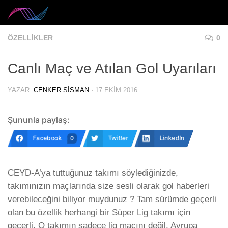
Skip to content
ÖZELLIKLER
0
Canlı Maç ve Atılan Gol Uyarıları
YAZAR:
CENKER SISMAN
·
17 EKIM 2016
Şununla paylaş:
Facebook
Twitter
LinkedIn
0
CEYD-A’ya tuttuğunuz takımı söylediğinizde,
takımınızın maçlarında size sesli olarak gol haberleri
verebileceğini biliyor muydunuz ? Tam sürümde geçerli
olan bu özellik herhangi bir Süper Lig takımı için
geçerli. O takımın sadece lig maçını değil, Avrupa