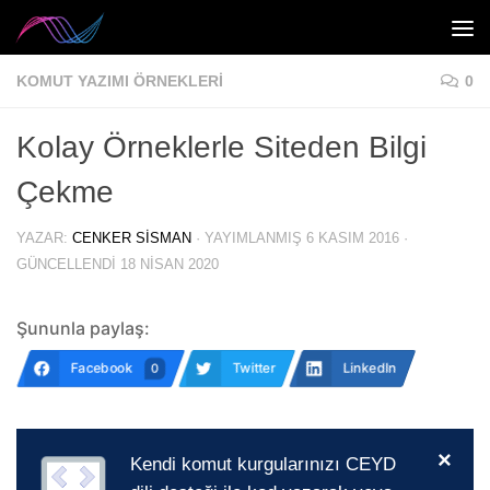
Skip to content
KOMUT YAZIMI ÖRNEKLERI
0
Kolay Örneklerle Siteden Bilgi
Çekme
YAZAR:
CENKER SISMAN
· YAYIMLANMIŞ
6 KASIM 2016
·
GÜNCELLENDI
18 NISAN 2020
Şununla paylaş:
Facebook
Twitter
LinkedIn
0
×
Kendi komut kurgularınızı CEYD