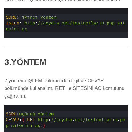
1
2
SORU
:
ikinci
yöntem
3
ISLEM
:
http
:
//ceyd-a
.
net/testnotlarim
.
php
sit
esini
aç
4
3.YÖNTEM
2.yöntemi İŞLEM bölümünde değil de CEVAP
bölümünde kullanalım. RET ile SİTESİNİ AÇ komutunu
çağıralım.
1
2
SORU
:
üçüncü
yöntem
3
CEVAP
:
{!
RET
http
:
//ceyd-a
.
net/testnotlarim
.
ph
p
sitesini
aç
!}
4