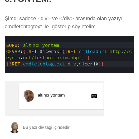
Şimdi sadece <div> ve </div> arasında olan yazıyı
cmdfetchtagtext ile gösterip söyletelim
1
2
SORU
: 
altıncı
yöntem
3
CEVAP
:
{!
SET
$icerik
=
{!
RET
cmdloadurl
http
:
//c
eyd-a
.
net/testnotlarim
.
php
!}
!}
4
{!
RET
cmdfetchtagtext
div
,
$icerik
!}
5