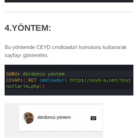
4.YÖNTEM:
Bu yöntemde CEYD cmdloadurl komutunu kullanarak
sayfayı gösterelim.
1
2
SORU
:
dördüncü
yöntem
3
CEVAP
:
{!
RET
cmdloadurl
http
:
//ceyd-a
.
net/test
notlarim
.
php
!}
4