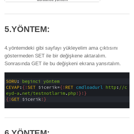
5.YÖNTEM:
4.yöntemdeki gibi sayfayı yükleyelim ama çıktısını
göstermeden SET ile bir değişkene aktaralım.
Sonrasında GET ile bu değişkeni ekrana yansıtalım.
1
2
SORU
:
beşinci
yöntem
3
CEVAP
:
{!
SET
$icerik
=
{!
RET
cmdloadurl
http
:
//c
eyd-a
.
net/testnotlarim
.
php
!}
!}
4
{!
GET
$icerik
!}
5
6.YÖNTEM: