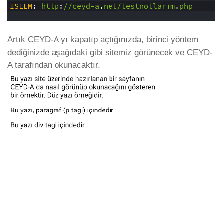
3
ISLEM
: 
http
:
//ceyd-a
.
net/testnotlarim
.
php
4
Artık CEYD-A yı kapatıp açtığınızda, birinci yöntem
dediğinizde aşağıdaki gibi sitemiz görünecek ve CEYD-
A tarafından okunacaktır.