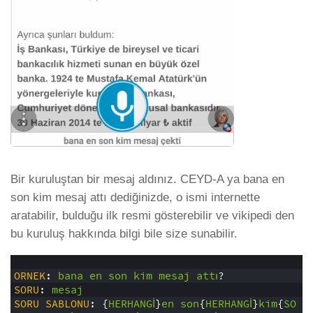
Bir kuruluştan bir mesaj aldınız. CEYD-A ya bana en
son kim mesaj attı dediğinizde, o ismi internette
aratabilir, bulduğu ilk resmi gösterebilir ve vikipedi den
bu kuruluş hakkında bilgi bile size sunabilir.
1
2
ORNEK
:
bana
en
son
kim
mesaj
attı
?
3
SORU
: 
mesaj
4
SORU
SABLONU
: {
HERHANGİ
}
en
son
{
HERHANGİ
}
kim
{
SO