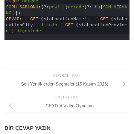
3
SORU
:
nerede
4
SORU
SABLONU
:(?:
peki
|)
nerede
(?:
bu
{
SON
HERHA
NGİ
}|)
5
CEVAP
:
{!
GET
$staLocationName
!}
,
{!
GET
$staLo
cationCity
!}
ilinin
{!
GET
$staLocationProvinc
e
!}
ilçesinde
6
SONRAKI YAZI
Son Yeniliklerden Seçmeler (15 Kasım 2016)
ÖNCEKI YAZI
CEYD-A Video Oynatsın
BIR CEVAP YAZIN