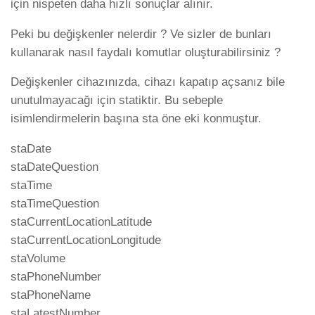
için nispeten daha hızlı sonuçlar alınır.
Peki bu değişkenler nelerdir ? Ve sizler de bunları
kullanarak nasıl faydalı komutlar oluşturabilirsiniz ?
Değişkenler cihazınızda, cihazı kapatıp açsanız bile
unutulmayacağı için statiktir. Bu sebeple
isimlendirmelerin başına sta öne eki konmuştur.
staDate
staDateQuestion
staTime
staTimeQuestion
staCurrentLocationLatitude
staCurrentLocationLongitude
staVolume
staPhoneNumber
staPhoneName
staLatestNumber