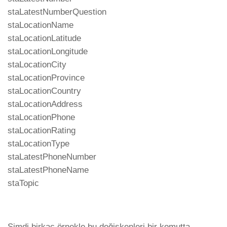
staLatestNumberQuestion
staLocationName
staLocationLatitude
staLocationLongitude
staLocationCity
staLocationProvince
staLocationCountry
staLocationAddress
staLocationPhone
staLocationRating
staLocationType
staLatestPhoneNumber
staLatestPhoneName
staTopic
Şimdi birkaç örnekle bu değişkenleri bir komutta