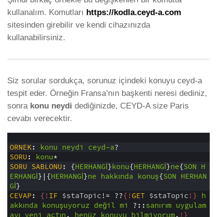
kullanalım. Komutları
https://kodla.ceyd-a.com
sitesinden girebilir ve kendi cihazınızda
kullanabilirsiniz.
Siz sorular sordukça, sorunuz içindeki konuyu ceyd-a
tespit eder. Örneğin Fransa’nın başkenti neresi dediniz,
sonra
konu neydi
dediğinizde, CEYD-A size Paris
cevabı verecektir.
1
2
ORNEK
:
konu
neydi
ceyd-a
?
3
SORU
: 
konu
*
4
SORU
SABLONU
:
{
HERHANGİ
}
konu
{
HERHANGİ
}
ne
{
SON
H
ERHANGİ
}|{
HERHANGİ
}
ne
hakkında
konuş
{
SON
HERHAN
Gİ
}
5
CEVAP
: 
{!
IF
$staTopic
!=
??
{!
GET
$staTopic
!}
h
akkında
konuşuyoruz
değil
mi
?::
sanırım
uygulam
ayı
yeni
açtın
.
henüz
konuyu
bilmiyorum
.
!}