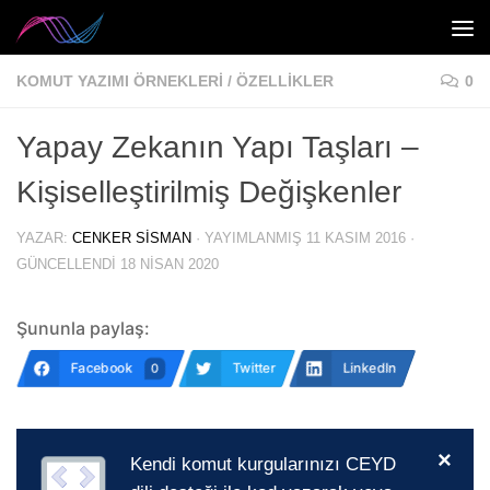
Skip to content
KOMUT YAZIMI ÖRNEKLERI
/
ÖZELLIKLER
0
Yapay Zekanın Yapı Taşları –
Kişiselleştirilmiş Değişkenler
YAZAR:
CENKER SISMAN
· YAYIMLANMIŞ
11 KASIM 2016
·
GÜNCELLENDI
18 NISAN 2020
Şununla paylaş:
Facebook
Twitter
LinkedIn
0
×
Kendi komut kurgularınızı CEYD