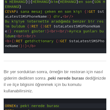
N
HERHANGİ
}|{
HERHANGİ
}
kim
{
HERHANGİ
}
en
son
{
SON
H
ERHANGİ
}
5
CEVAP
:
sana
mesaj
çeken
en
son
kişi
{!
GET
$st
aLatestSMSPhoneName
!}
dir
.
<br/>
6
Bu
kişiye
internette
aradığımda
benzer
bir
res
im
buldum
{!
RET
{!
GET
$staLatestSMSPhoneNam
e
!}
resmini
göster
!}
<br>
<br/>
Ayrıca
şunları
bu
ldum
:
<br>
<br/>
7
<b>
{!
RET
getdictionary
{!
GET
$staLatestSMSPho
neName
!}
!}
</b>
8
Bir yer sorduktan sonra, örneğin bir restoran için nasıl
giderim dedikten sonra ,
peki nerede burası
dediğinizde
il ve ilçe bilgisini öğrenmek için bu komutu
kullanabilirsiniz.
1
2
ORNEK
:
peki
nerede
burası