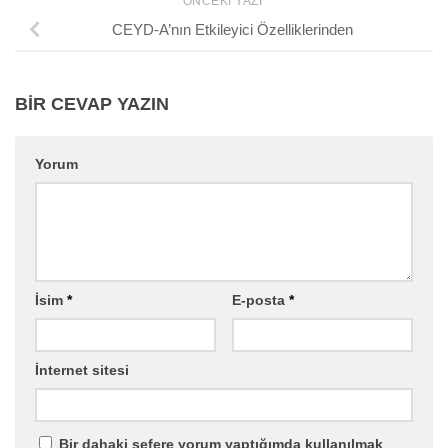
ÖNCEKI YAZI
CEYD-A’nın Etkileyici Özelliklerinden
BIR CEVAP YAZIN
Yorum
İsim
*
E-posta
*
İnternet sitesi
Bir dahaki sefere yorum yaptığımda kullanılmak