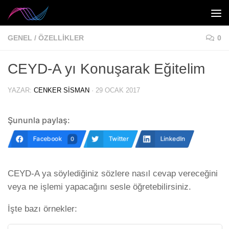
Skip to content
GENEL
/
ÖZELLIKLER
0
CEYD-A yı Konuşarak Eğitelim
YAZAR:
CENKER SISMAN
·
29 OCAK 2017
Şununla paylaş:
Facebook
Twitter
LinkedIn
0
CEYD-A ya söylediğiniz sözlere nasıl cevap vereceğini
veya ne işlemi yapacağını sesle öğretebilirsiniz.
İşte bazı örnekler: