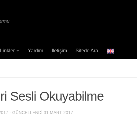
formu
Linkler
Yardım
İletişim
Sitede Ara
ri Sesli Okuyabilme
2017
· GÜNCELLENDI
31 MART 2017