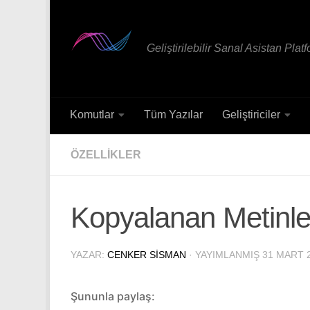
Skip to content
Geliştirilebilir Sanal Asistan Plat
Komutlar
Tüm Yazılar
Geliştiriciler
ÖZELLIKLER
Kopyalanan Metinle
YAZAR:
CENKER SISMAN
· YAYIMLANMIŞ
31 MART 
Şununla paylaş: