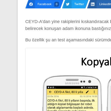
Facebook
Twitter
LinkedI
0
CEYD-A’dan yine rakiplerini kıskandıracak b
belirecek konuşan adam ikonuna bastığınızd
Bu özellik şu an test aşamasındaki sürümde