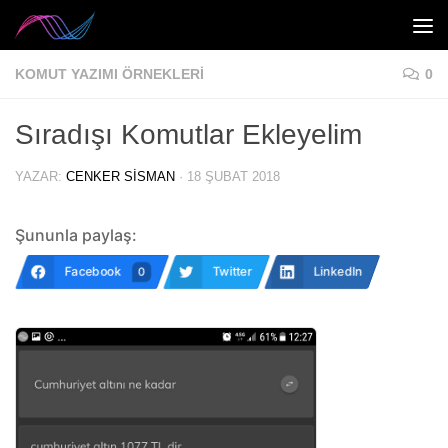
Skip to content
KOMUT YAZIMI ÖRNEKLERI
0
Sıradışı Komutlar Ekleyelim
YAZAR:
CENKER SISMAN
·
18 ŞUBAT 2018
Şununla paylaş:
Facebook
Twitter
LinkedIn
0