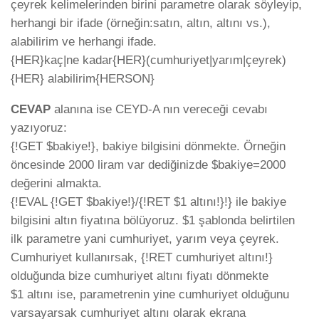
çeyrek kelimelerinden birini parametre olarak söyleyip,
herhangi bir ifade (örneğin:satın, altın, altını vs.),
alabilirim ve herhangi ifade.
{HER}kaç|ne kadar{HER}(cumhuriyet|yarım|çeyrek)
{HER} alabilirim{HERSON}
CEVAP
alanına ise CEYD-A nın vereceği cevabı
yazıyoruz:
{!GET $bakiye!}, bakiye bilgisini dönmekte. Örneğin
öncesinde 2000 liram var dediğinizde $bakiye=2000
değerini almakta.
{!EVAL {!GET $bakiye!}/{!RET $1 altını!}!} ile bakiye
bilgisini altın fiyatına bölüyoruz. $1 şablonda belirtilen
ilk parametre yani cumhuriyet, yarım veya çeyrek.
Cumhuriyet kullanırsak, {!RET cumhuriyet altını!}
olduğunda bize cumhuriyet altını fiyatı dönmekte
$1 altını ise, parametrenin yine cumhuriyet olduğunu
varsayarsak cumhuriyet altını olarak ekrana