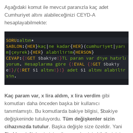
Aşağıdaki komut ile mevcut paranızla kaç adet
Cumhuriyet altını alabileceğinizi CEYD-A
hesaplayabilmekte:
1
2
SORU
:
altın
*
3
SABLON
:{
HER
}
kaç
|
ne
kadar
{
HER
}(
cumhuriyet
|
yarı
m
|
çeyrek
){
HER
}
alabilirim
{
HERSON
}
4
CEVAP
:
{!
GET
$bakiye
!}
TL
paran
var
diye
hatırlı
yorum
.
Hesaplarıma
göre
{!
EVAL
{!
GET
$bakiy
e
!}
/
{!
RET
$1
altını
!}
!}
adet
$1
altını
alabilir
sin
.
5
Kaç param var, x lira aldım, x lira verdim
gibi
komutları daha önceden başka bir kullanıcı
tanımlamıştı. Bu komutlarda bakiye bilgisi, $bakiye
değişkeninde tutuluyordu.
Tüm değişkenler sizin
cihazınızda tutulur
. Başka değişle size özeldir. Yani