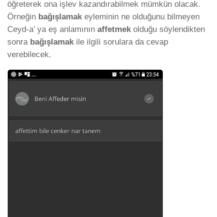
öğreterek ona işlev kazandırabilmek mümkün olacak.
Örneğin
bağışlamak
eyleminin ne olduğunu bilmeyen
Ceyd-a’ ya eş anlamının
affetmek
olduğu söylendikten
sonra
bağışlamak
ile ilgili sorulara da cevap
verebilecek.