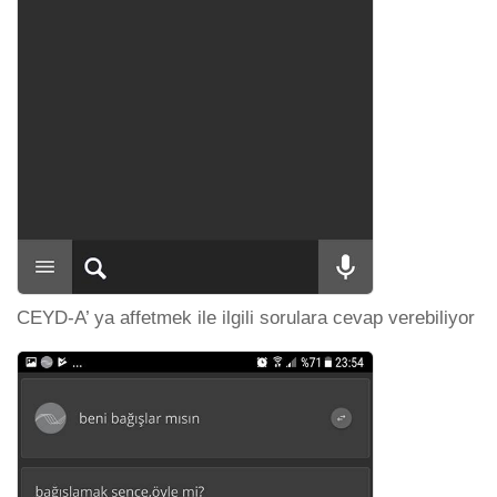
CEYD-A’ ya affetmek ile ilgili sorulara cevap verebiliyor