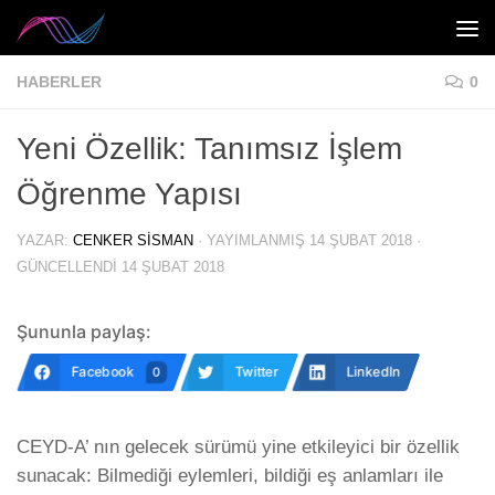
Skip to content
HABERLER
0
Yeni Özellik: Tanımsız İşlem
Öğrenme Yapısı
YAZAR:
CENKER SISMAN
· YAYIMLANMIŞ
14 ŞUBAT 2018
·
GÜNCELLENDI
14 ŞUBAT 2018
Şununla paylaş:
Facebook
Twitter
LinkedIn
0
CEYD-A’ nın gelecek sürümü yine etkileyici bir özellik
sunacak: Bilmediği eylemleri, bildiği eş anlamları ile