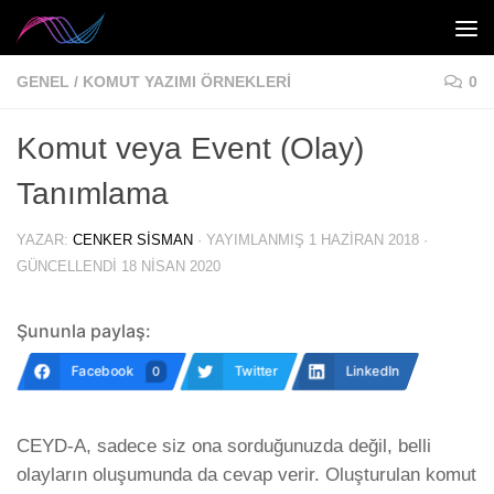
Skip to content
GENEL
/
KOMUT YAZIMI ÖRNEKLERI
0
Komut veya Event (Olay)
Tanımlama
YAZAR:
CENKER SISMAN
· YAYIMLANMIŞ
1 HAZIRAN 2018
·
GÜNCELLENDI
18 NISAN 2020
Şununla paylaş:
Facebook
Twitter
LinkedIn
0
CEYD-A, sadece siz ona sorduğunuzda değil, belli
olayların oluşumunda da cevap verir. Oluşturulan komut