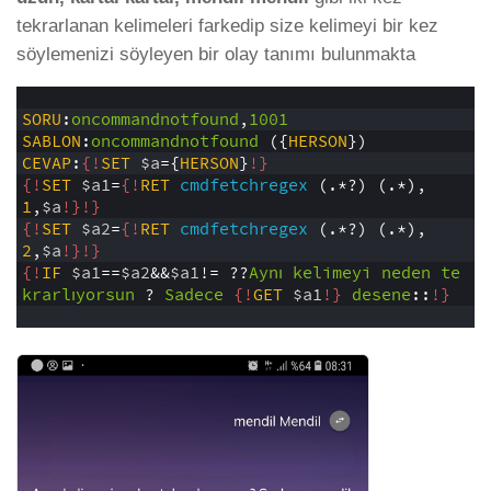
tekrarlanan kelimeleri farkedip size kelimeyi bir kez
söylemenizi söyleyen bir olay tanımı bulunmakta
1
2
SORU
:
oncommandnotfound
,
1001
3
SABLON
:
oncommandnotfound
({
HERSON
})
4
CEVAP
:
{!
SET
$a
={
HERSON
}
!}
5
{!
SET
$a1
=
{!
RET
cmdfetchregex
(.*?)
(.*),
1
,
$a
!}
!}
6
{!
SET
$a2
=
{!
RET
cmdfetchregex
(.*?)
(.*),
2
,
$a
!}
!}
7
{!
IF
$a1
==
$a2
&&
$a1
!=
??
Aynı
kelimeyi
neden
te
krarlıyorsun
?
Sadece
{!
GET
$a1
!}
desene
::
!}
8