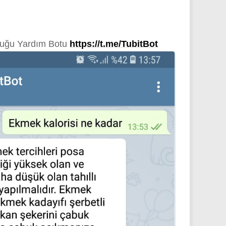
luluğu Yardım Botu
https://t.me/TubitBot