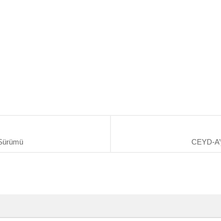
Sürümü
CEYD-A’y