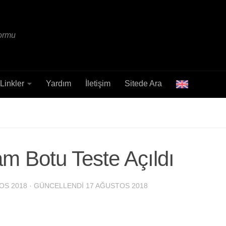
formu
Linkler
Yardım
İletişim
Sitede Ara
m Botu Teste Açıldı
OS 2018
· GÜNCELLENDI
17 AĞUSTOS 2018