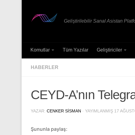
Skip to content
Geliştirilebilir Sanal Asistan Plat
Komutlar
Tüm Yazılar
Geliştiriciler
HABERLER
CEYD-A’nın Telegra
YAZAR:
CENKER SISMAN
· YAYIMLANMIŞ
17 AĞUST
Şununla paylaş: