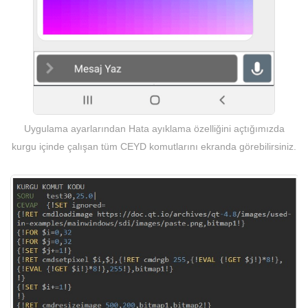
Uygulama ayarlarından Hata ayıklama özelliğini açtığımızda
kurgu içinde çalışan tüm CEYD komutlarını ekranda görebilirsiniz.