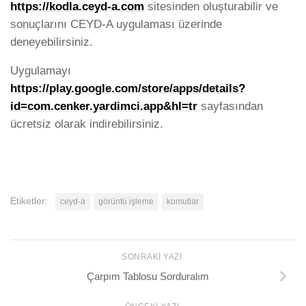
https://kodla.ceyd-a.com
sitesinden oluşturabilir ve
sonuçlarını CEYD-A uygulaması üzerinde
deneyebilirsiniz.
Uygulamayı
https://play.google.com/store/apps/details?
id=com.cenker.yardimci.app&hl=tr
sayfasından
ücretsiz olarak indirebilirsiniz.
Etiketler:
ceyd-a
görüntü işleme
komutlar
SONRAKI YAZI
Çarpım Tablosu Sorduralım