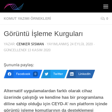
Skip to content
KOMUT YAZIMI ÖRNEKLERI
0
Görüntü İşleme Kurguları
YAZAR:
CENKER SISMAN
· YAYIMLANMIŞ
24 EYLÜL 2020
·
GÜNCELLENDI
13 KASIM 2020
Şununla paylaş:
Facebook
Twitter
LinkedIn
0
Alternatif uygulamalardan farklı olarak cihaz
üzerinde çalıştığı ve kendine has bir programlama
diline sahip olduğu için CEYD-A’ nın platform içinde
görüntü işleme komutlarının da desteklemesi