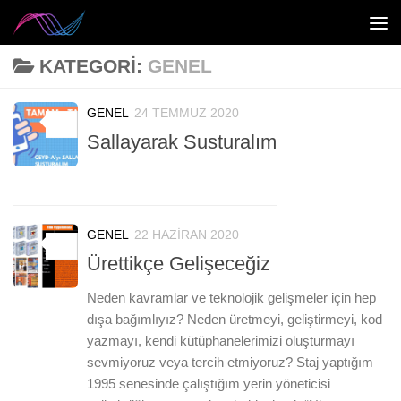
Skip to content
KATEGORI:
GENEL
GENEL
24 TEMMUZ 2020
0
Sallayarak Susturalım
GENEL
22 HAZIRAN 2020
0
Ürettikçe Gelişeceğiz
Neden kavramlar ve teknolojik gelişmeler için hep
dışa bağımlıyız? Neden üretmeyi, geliştirmeyi, kod
yazmayı, kendi kütüphanelerimizi oluşturmayı
sevmiyoruz veya tercih etmiyoruz? Staj yaptığım
1995 senesinde çalıştığım yerin yöneticisi