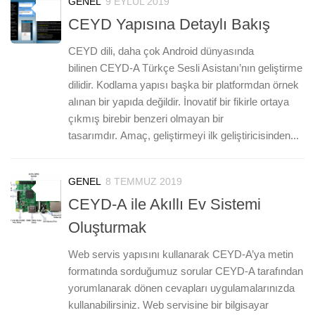
GENEL
9 EYLÜL 2019
0
CEYD Yapısına Detaylı Bakış
CEYD dili, daha çok Android dünyasında
bilinen CEYD-A Türkçe Sesli Asistanı’nın geliştirme
dilidir. Kodlama yapısı başka bir platformdan örnek
alınan bir yapıda değildir. İnovatif bir fikirle ortaya
çıkmış birebir benzeri olmayan bir
tasarımdır. Amaç, geliştirmeyi ilk geliştiricisinden...
GENEL
8 TEMMUZ 2019
0
CEYD-A ile Akıllı Ev Sistemi
Oluşturmak
Web servis yapısını kullanarak CEYD-A’ya metin
formatında sorduğumuz sorular CEYD-A tarafından
yorumlanarak dönen cevapları uygulamalarınızda
kullanabilirsiniz. Web servisine bir bilgisayar