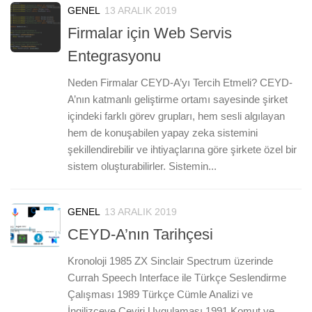
GENEL
13 ARALIK 2019
Firmalar için Web Servis
Entegrasyonu
Neden Firmalar CEYD-A’yı Tercih Etmeli? CEYD-
A’nın katmanlı geliştirme ortamı sayesinde şirket
içindeki farklı görev grupları, hem sesli algılayan
hem de konuşabilen yapay zeka sistemini
şekillendirebilir ve ihtiyaçlarına göre şirkete özel bir
sistem oluşturabilirler. Sistemin...
GENEL
13 ARALIK 2019
0
CEYD-A’nın Tarihçesi
Kronoloji 1985 ZX Sinclair Spectrum üzerinde
Currah Speech Interface ile Türkçe Seslendirme
Çalışması 1989 Türkçe Cümle Analizi ve
İngilizceye Çeviri Uygulaması 1991 Komut ve