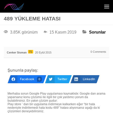
489 YÜKLEME HATASI
3.85K görünüm
15 Kasım 2019
Sorunlar
71
0
Comments
Cenker Sisman
20 Eylül 2015
Şununla paylaş:
Facebook
Twitter
LinkedIn
0
Merhaba sorun Google Play uygulaması kaynaklıdır. Google dan arama
yaparsanız konu çözümü ile ilgili bir çok yardımcı yorum da
bulabilirsiniz. En yakın çözüm şudur:
Play store ‘ dan bir uygulama indirmeye kalkarken eğer “bir hata
nedeniyle indirilemedi hata kodu 489” hatası alıyorsanız aşağı da ki
çözümleri deneyebilirsiniz.