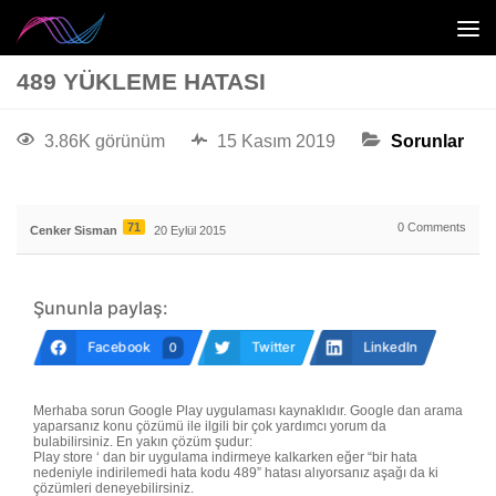
489 YÜKLEME HATASI
3.86K görünüm
15 Kasım 2019
Sorunlar
71
0
Comments
Cenker Sisman
20 Eylül 2015
Şununla paylaş:
Facebook
Twitter
LinkedIn
0
Merhaba sorun Google Play uygulaması kaynaklıdır. Google dan arama
yaparsanız konu çözümü ile ilgili bir çok yardımcı yorum da
bulabilirsiniz. En yakın çözüm şudur:
Play store ‘ dan bir uygulama indirmeye kalkarken eğer “bir hata
nedeniyle indirilemedi hata kodu 489” hatası alıyorsanız aşağı da ki
çözümleri deneyebilirsiniz.