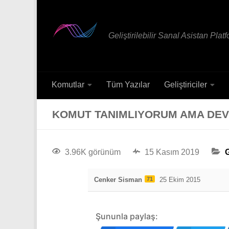
Geliştirilebilir Sanal Asistan Plat
Komutlar
Tüm Yazılar
Geliştiriciler
KOMUT TANIMLIYORUM AMA DEV
3.96K görünüm
15 Kasım 2019
G
Cenker Sisman
71
25 Ekim 2015
Şununla paylaş: