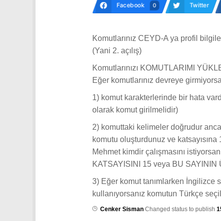
Facebook
Twitter
0
Komutlarınız CEYD-A ya profil bilgile
(Yani 2. açılış)
Komutlarınızı KOMUTLARIMI YÜKLE 
Eğer komutlarınız devreye girmiyors
1) komut karakterlerinde bir hata var
olarak komut girilmelidir)
2) komuttaki kelimeler doğrudur ancak
komutu oluşturdunuz ve katsayısına 1
Mehmet kimdir çalışmasını istiyo
KATSAYISINI 15 veya BU SAYINI
3) Eğer komut tanımlarken İngilizce
kullanıyorsanız komutun Türkçe seçil
Cenker Sisman
Changed status to publish
1