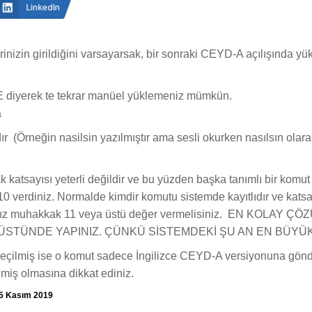
LinkedIn
rinizin girildiğini varsayarsak, bir sonraki CEYD-A açılışında yü
diyerek te tekrar manüel yüklemeniz mümkün.
a
dır (Örneğin nasilsin yazılmıştır ama sesli okurken nasılsın olar
 katsayısı yeterli değildir ve bu yüzden başka tanımlı bir komut
0 verdiniz. Normalde kimdir komutu sistemde kayıtlıdır ve katsa
rsanız muhakkak 11 veya üstü değer vermelisiniz. EN KOL
N ÜSTÜNDE YAPINIZ. ÇÜNKÜ SİSTEMDEKİ ŞU AN EN BÜYÜK 
 seçilmiş ise o komut sadece İngilizce CEYD-A versiyonuna gö
miş olmasına dikkat ediniz.
5 Kasım 2019