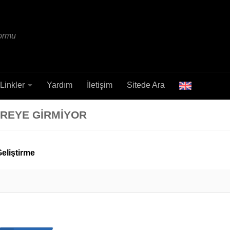
formu
Linkler
Yardım
İletişim
Sitede Ara
REYE GIRMIYOR
eliştirme