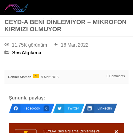
CEYD-A BENI DINLEMIYOR – MIKROFON
KIRMIZI OLMUYOR
11.75K görünüm
16 Mart 2022
Ses Algılama
71
0
Comments
Cenker Sisman
9 Mart 2015
Şununla paylaş:
Facebook
Twitter
LinkedIn
0
×
CEYD-A, ses algılama (dinleme) ve