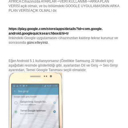
AYRICA Cihazınızda AYARLAR->VERİ KULLANIMI->ARKA PLAN
VERİSİ açık olmalı, ve bu bölümdeki GOOGLE UYGULAMASININ ARKA
PLAN VERİSİ AÇIK OLMALI dır.
https://play.google.com/store/
apps/details?id=com.google.
android.googlequicksearchbox&
hl=tr
linkindeki Google uygulamasını cihazınızdan kaldırıp tekrar kurunuz ve
sonrasında
güncelleyiniz
.
Eğer Android 5.1 kullanıyorsanız (Özellikle Samsung J2 Modeli için)
aşağıdaki resimde gösterildiği gibi, ayarlardan Dil ve Giriş -> Ses Girişi
ayarından, Temel Google Tanıması seçili olmalıdır.