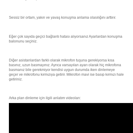
Sessiz bir ortam, yakın ve yavaş konuşma anlama olasılığını arttırır.
Eğer çok sayıda geçici bağlantı hatası alıyorsanız Ayarlardan konuşma
balonunu seçiniz.
Diğer asistanlardan farklı olarak mikrofon tuşuna gerekiyorsa kısa
basınız, uzun basmayınız. Ayrıca varsayılan ayarı olarak hiç mikrofona
basmanız bile gerekmiyor kendisi uygun durumda iken dinlemeye
geçer ve mikrofonu kırmızıya getirir. Mikrofon mavi ise basıp kırmızı hale
getiriniz.
Arka plan dinleme için ilgili anlatım videoları: