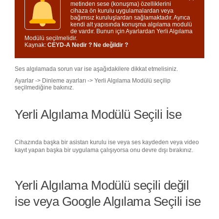
metinden sese (konuşma) özelliklerini
cihaza ön kurulu uygulamalardan veya
bağımsız kuruluşlardan sağlamaktadır. Ayrıca
kendi alt yapısında konuşma algılama modulü
de vardır. Bunun için Ayarlardan Yerli Algılama
Modülü seçilmelidir.
Kaynak:
CEYD-A Nedir ? Ne değildir ?
Ses algılamada sorun var ise aşağıdakilere dikkat etmelisiniz.
Ayarlar -> Dinleme ayarları -> Yerli Algılama Modülü seçilip
seçilmediğine bakınız.
Yerli Algılama Modülü Seçili İse
Cihazında başka bir asistan kurulu ise veya ses kaydeden veya video
kayıt yapan başka bir uygulama çalışıyorsa onu devre dışı bırakınız.
Yerli Algılama Modülü seçili değil
ise veya Google Algılama Seçili ise