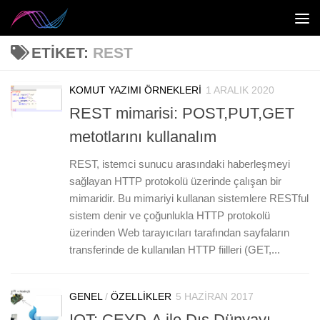
Skip to content
ETIKET:
REST
KOMUT YAZIMI ÖRNEKLERI
1 ARALIK 2020
0
REST mimarisi: POST,PUT,GET
metotlarını kullanalım
REST, istemci sunucu arasındaki haberleşmeyi
sağlayan HTTP protokolü üzerinde çalışan bir
mimaridir. Bu mimariyi kullanan sistemlere RESTful
sistem denir ve çoğunlukla HTTP protokolü
üzerinden Web tarayıcıları tarafından sayfaların
transferinde de kullanılan HTTP fiilleri (GET,...
GENEL
/
ÖZELLIKLER
5 HAZIRAN 2017
1
IOT: CEYD-A ile Dış Dünyayı