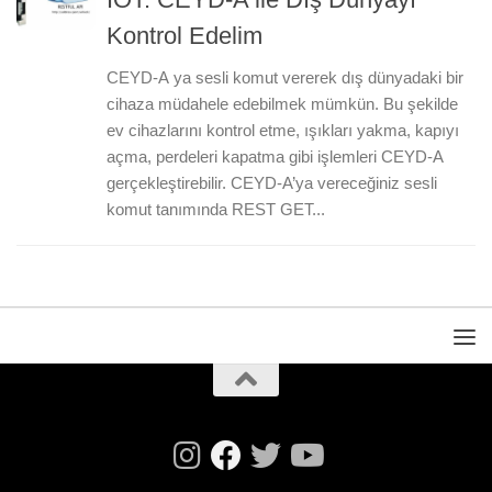
Kontrol Edelim
CEYD-A ya sesli komut vererek dış dünyadaki bir
cihaza müdahele edebilmek mümkün. Bu şekilde
ev cihazlarını kontrol etme, ışıkları yakma, kapıyı
açma, perdeleri kapatma gibi işlemleri CEYD-A
gerçekleştirebilir. CEYD-A’ya vereceğiniz sesli
komut tanımında REST GET...