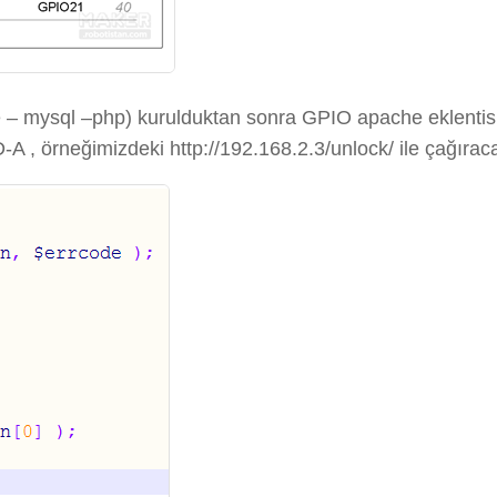
– mysql –php) kurulduktan sonra GPIO apache eklentisi 
 , örneğimizdeki http://192.168.2.3/unlock/ ile çağıraca