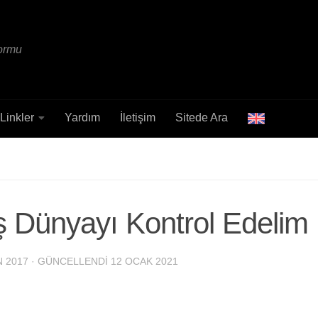
formu
Linkler
Yardım
İletişim
Sitede Ara
ş Dünyayı Kontrol Edelim
N 2017
· GÜNCELLENDI
12 OCAK 2021