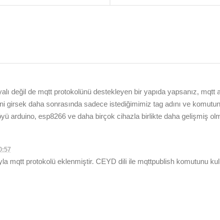
yalı değil de mqtt protokolünü destekleyen bir yapıda yapsanız, mqt
ilerini girsek daha sonrasında sadece istediğimimiz tag adını ve komut
föyü arduino, esp8266 ve daha birçok cihazla birlikte daha gelişmiş o
0:57
a mqtt protokolü eklenmiştir. CEYD dili ile mqttpublish komutunu kull