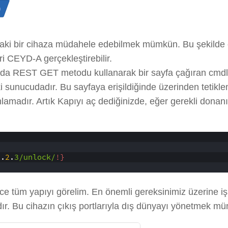
n
ki bir cihaza müdahele edebilmek mümkün. Bu şekilde ev 
i CEYD-A gerçekleştirebilir.
da REST GET metodu kullanarak bir sayfa çağıran cmdload
 sunucudadır. Bu sayfaya erişildiğinde üzerinden tetikle
lamadır. Artık Kapıyı aç dediğinizde, eğer gerekli don
8
.
2
.
3/unlock/
!}
e tüm yapıyı görelim. En önemli gereksinimiz üzerine işl
dır. Bu cihazın çıkış portlarıyla dış dünyayı yönetmek m