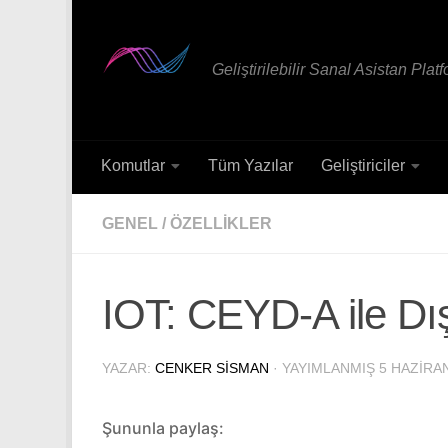
Skip to content
Geliştirilebilir Sanal Asistan Plat
Komutlar
Tüm Yazılar
Geliştiriciler
GENEL
/
ÖZELLIKLER
IOT: CEYD-A ile Dı
YAZAR:
CENKER SISMAN
· YAYIMLANMIŞ
5 HAZIRA
Şununla paylaş: