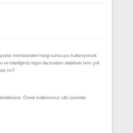
t ayarlar menüsünden hangi sunucuyu kullanıyorsak
unu ve istediğimiz tagın dacevabını alabilsek hem çok
lmaz mı?
anbilirsiniz. Örnek kullanımınız site üzerinde