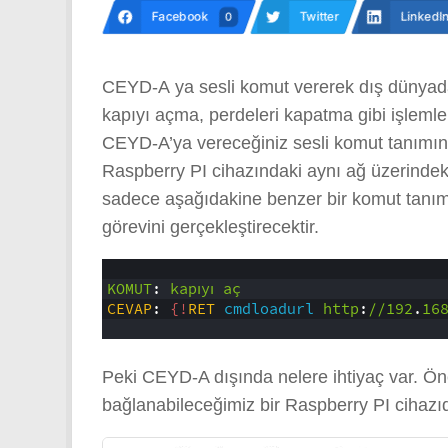
Facebook
Twitter
LinkedI
0
CEYD-A ya sesli komut vererek dış dünyada
kapıyı açma, perdeleri kapatma gibi işlemler
CEYD-A’ya vereceğiniz sesli komut tanımın
Raspberry PI cihazındaki aynı ağ üzerindeki
sadece aşağıdakine benzer bir komut tanım
görevini gerçekleştirecektir.
1
2
KOMUT
:
kapıyı
aç
3
CEVAP
:
{!
RET
cmdloadurl
http
:
//192
.
16
4
Peki CEYD-A dışında nelere ihtiyaç var. Önc
bağlanabileceğimiz bir Raspberry PI cihazı