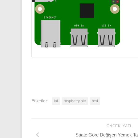
Etiketler:
iot
raspberry pie
rest
ÖNCEKI YAZI
Saate Göre Değişen Yemek Tav