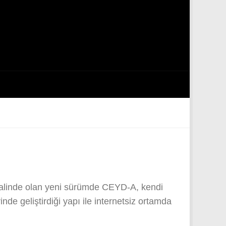
A halinde olan yeni sürümde CEYD-A, kendi
e geliştirdiği yapı ile internetsiz ortamda