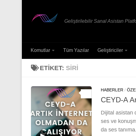
Skip to content
Geliştirilebilir Sanal Asistan Plat
Komutlar
Tüm Yazılar
Geliştiriciler
ETIKET:
SIRI
HABERLER
/
ÖZE
0
CEYD-A Art
Dijital asista
ses ve konuşma
da ses tanıma.