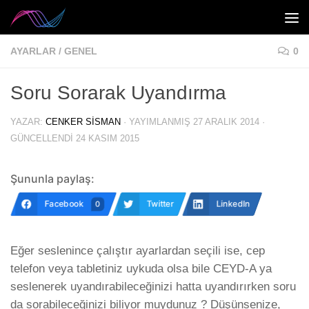
Skip to content
AYARLAR
/
GENEL
0
Soru Sorarak Uyandırma
YAZAR:
CENKER SISMAN
· YAYIMLANMIŞ
27 ARALIK 2014
·
GÜNCELLENDI
24 KASIM 2015
Şununla paylaş:
Facebook
Twitter
LinkedIn
0
Eğer seslenince çalıştır ayarlardan seçili ise, cep
telefon veya tabletiniz uykuda olsa bile CEYD-A ya
seslenerek uyandırabileceğinizi hatta uyandırırken soru
da sorabileceğinizi biliyor muydunuz ? Düşünsenize,