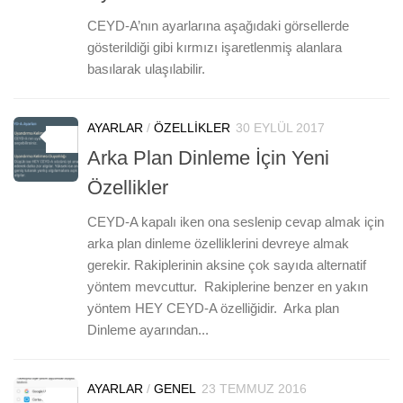
CEYD-A’nın ayarlarına aşağıdaki görsellerde
gösterildiği gibi kırmızı işaretlenmiş alanlara
basılarak ulaşılabilir.
AYARLAR
/
ÖZELLIKLER
30 EYLÜL 2017
1
Arka Plan Dinleme İçin Yeni
Özellikler
CEYD-A kapalı iken ona seslenip cevap almak için
arka plan dinleme özelliklerini devreye almak
gerekir. Rakiplerinin aksine çok sayıda alternatif
yöntem mevcuttur. Rakiplerine benzer en yakın
yöntem HEY CEYD-A özelliğidir. Arka plan
Dinleme ayarından...
AYARLAR
/
GENEL
23 TEMMUZ 2016
9