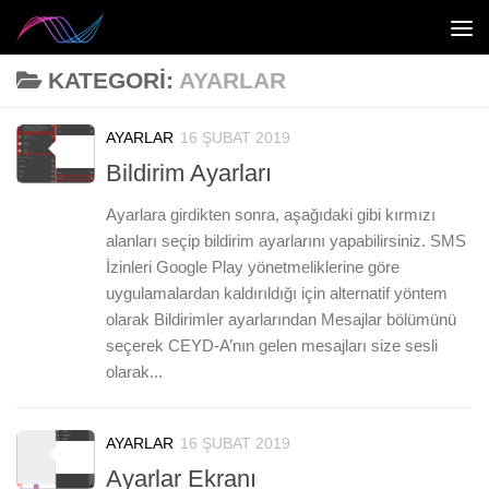
Skip to content
KATEGORI:
AYARLAR
AYARLAR
16 ŞUBAT 2019
0
Bildirim Ayarları
Ayarlara girdikten sonra, aşağıdaki gibi kırmızı
alanları seçip bildirim ayarlarını yapabilirsiniz. SMS
İzinleri Google Play yönetmeliklerine göre
uygulamalardan kaldırıldığı için alternatif yöntem
olarak Bildirimler ayarlarından Mesajlar bölümünü
seçerek CEYD-A’nın gelen mesajları size sesli
olarak...
AYARLAR
16 ŞUBAT 2019
0
Ayarlar Ekranı