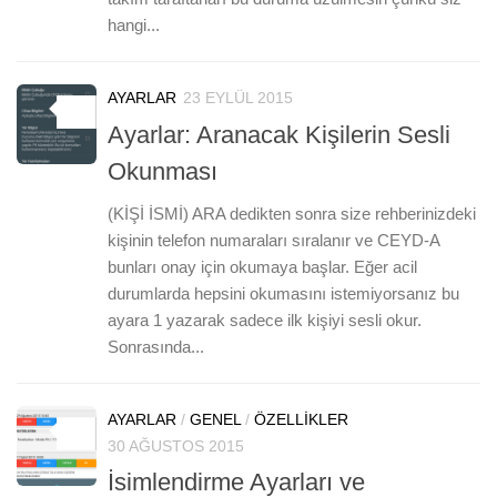
hangi...
AYARLAR
23 EYLÜL 2015
3
Ayarlar: Aranacak Kişilerin Sesli
Okunması
(KİŞİ İSMİ) ARA dedikten sonra size rehberinizdeki
kişinin telefon numaraları sıralanır ve CEYD-A
bunları onay için okumaya başlar. Eğer acil
durumlarda hepsini okumasını istemiyorsanız bu
ayara 1 yazarak sadece ilk kişiyi sesli okur.
Sonrasında...
AYARLAR
/
GENEL
/
ÖZELLIKLER
8
30 AĞUSTOS 2015
İsimlendirme Ayarları ve