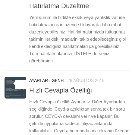
Hatırlatma Duzeltme
Yeni surum ile birlikte eksik veya yanlislik var ise
hatirlatmalarinizin uzerine tiklayarak daha rahat
duzenleyebilirsiniz. Hatirlatmalarinizda tuttugunuz
takimin ilerideki maclarini takip edebileceginiz gibi
kendi eklediginiz hatirlatmalari da gorebilirsiniz.
Tüm hatırlatmalarınızı LİSTELE derseniz
görebilirsiniz.
AYARLAR
/
GENEL
26 AĞUSTOS 2015
0
Hızlı Cevapla Özelliği
Hızlı Cevapla özelliği Ayarlar -> Diğer Ayarlardan
seçildiğinde ,Ceyd-a açıldıktan sonra tek bir soru
sorulur, CEYD-A cevabını verir ve kapanır. Bu
şekilde uygulama sadece ihtiyaç anlarında
kullanılabilir. Ceyd-a bu modda ana ekranın üzerine