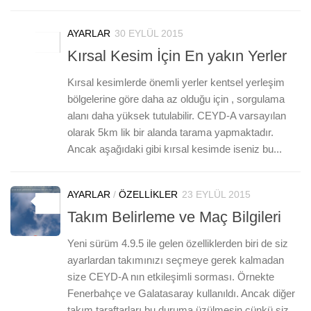
AYARLAR
30 EYLÜL 2015
4
Kırsal Kesim İçin En yakın Yerler
Kırsal kesimlerde önemli yerler kentsel yerleşim
bölgelerine göre daha az olduğu için , sorgulama
alanı daha yüksek tutulabilir. CEYD-A varsayılan
olarak 5km lik bir alanda tarama yapmaktadır.
Ancak aşağıdaki gibi kırsal kesimde iseniz bu...
AYARLAR
/
ÖZELLIKLER
23 EYLÜL 2015
0
Takım Belirleme ve Maç Bilgileri
Yeni sürüm 4.9.5 ile gelen özelliklerden biri de siz
ayarlardan takımınızı seçmeye gerek kalmadan
size CEYD-A nın etkileşimli sorması. Örnekte
Fenerbahçe ve Galatasaray kullanıldı. Ancak diğer
takım taraftarları bu duruma üzülmesin çünkü siz