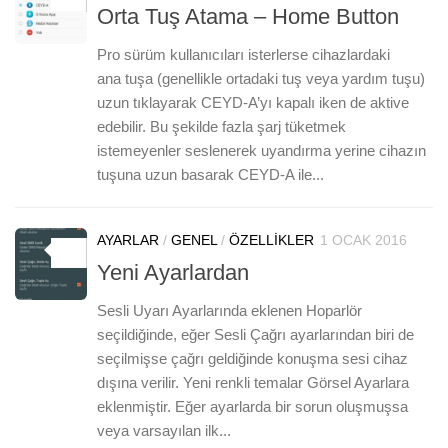
Orta Tuş Atama – Home Button
Pro sürüm kullanıcıları isterlerse cihazlardaki
ana tuşa (genellikle ortadaki tuş veya yardım tuşu)
uzun tıklayarak CEYD-A’yı kapalı iken de aktive
edebilir. Bu şekilde fazla şarj tüketmek
istemeyenler seslenerek uyandırma yerine cihazın
tuşuna uzun basarak CEYD-A ile...
AYARLAR
/
GENEL
/
ÖZELLIKLER
1 OCAK 2016
0
Yeni Ayarlardan
Sesli Uyarı Ayarlarında eklenen Hoparlör
seçildiğinde, eğer Sesli Çağrı ayarlarından biri de
seçilmişse çağrı geldiğinde konuşma sesi cihaz
dışına verilir. Yeni renkli temalar Görsel Ayarlara
eklenmiştir. Eğer ayarlarda bir sorun oluşmuşsa
veya varsayılan ilk...