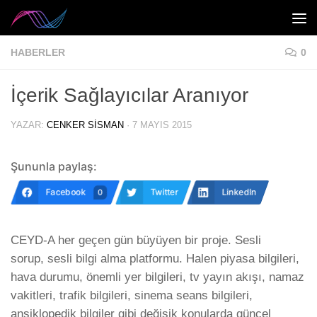
Skip to content
HABERLER
0
İçerik Sağlayıcılar Aranıyor
YAZAR:
CENKER SISMAN
·
7 MAYIS 2015
Şununla paylaş:
Facebook
Twitter
LinkedIn
0
CEYD-A her geçen gün büyüyen bir proje. Sesli
sorup, sesli bilgi alma platformu. Halen piyasa bilgileri,
hava durumu, önemli yer bilgileri, tv yayın akışı, namaz
vakitleri, trafik bilgileri, sinema seans bilgileri,
ansiklopedik bilgiler gibi değişik konularda güncel