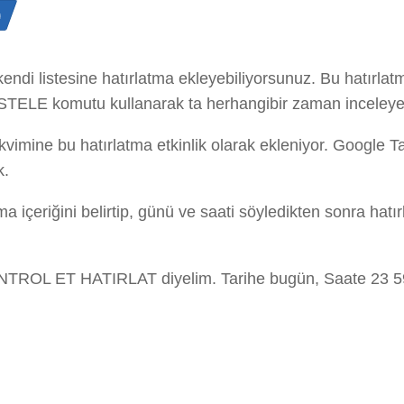
n
ndi listesine hatırlatma ekleyebiliyorsunuz. Bu hatırla
z LİSTELE komutu kullanarak ta herhangibir zaman inceleye
vimine bu hatırlatma etkinlik olarak ekleniyor. Google Tak
k.
ma içeriğini belirtip, günü ve saati söyledikten sonra ha
 ET HATIRLAT diyelim. Tarihe bugün, Saate 23 59 d