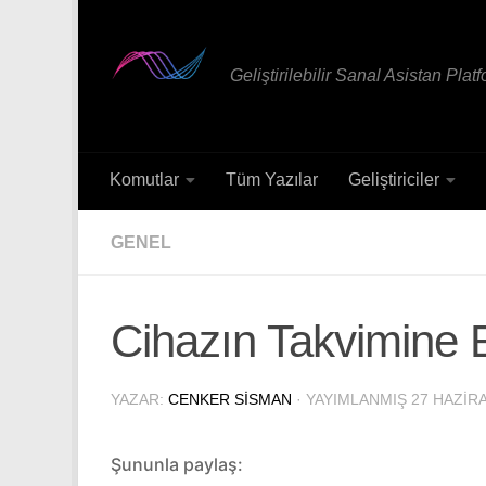
Skip to content
Geliştirilebilir Sanal Asistan Plat
Komutlar
Tüm Yazılar
Geliştiriciler
GENEL
Cihazın Takvimine E
YAZAR:
CENKER SISMAN
· YAYIMLANMIŞ
27 HAZIR
Şununla paylaş: