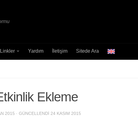
formu
Linkler
Yardım
İletişim
Sitede Ara
tkinlik Ekleme
AN 2015
· GÜNCELLENDI
24 KASIM 2015