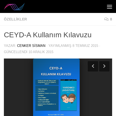
Skip to content
ÖZELLIKLER
8
CEYD-A Kullanım Kılavuzu
YAZAR:
CENKER SISMAN
· YAYIMLANMIŞ
8 TEMMUZ 2015
·
GÜNCELLENDI
10 ARALIK 2015