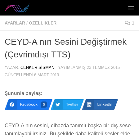
Skip to content
AYARLAR
/
ÖZELLIKLER
1
CEYD-A nın Sesini Değiştirmek
(Çevrimdışı TTS)
YAZAR:
CENKER SISMAN
· YAYIMLANMIŞ
23 TEMMUZ 2015
·
GÜNCELLENDI
6 MART 2019
Şununla paylaş:
Facebook
Twitter
LinkedIn
0
CEYD-A nın sesini, cihazda tanımlı başka bir dış sese
tanımlayabilirsiniz. Bu şekilde daha kaliteli sesler elde