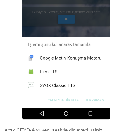
Artık CEYD-A yı yeni sesiyle dinleyebilirsiniz..