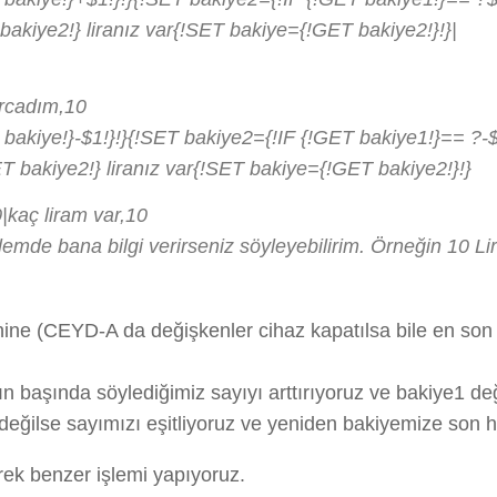
kiye2!} liranız var{!SET bakiye={!GET bakiye2!}!}|
harcadım,10
kiye!}-$1!}!}{!SET bakiye2={!IF {!GET bakiye1!}== ?-$1:
 bakiye2!} liranız var{!SET bakiye={!GET bakiye2!}!}
|kaç liram var,10
emde bana bilgi verirseniz söyleyebilirim. Örneğin 10 Li
ne (CEYD-A da değişkenler cihaz kapatılsa bile en son ha
mın başında söylediğimiz sayıyı arttırıyoruz ve bakiye1 d
eğilse sayımızı eşitliyoruz ve yeniden bakiyemize son ha
erek benzer işlemi yapıyoruz.