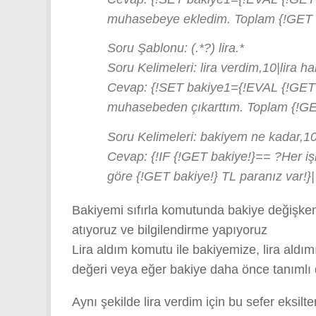
muhasebeye ekledim. Toplam {!GET ba
Soru Şablonu: (.*?) lira.*
Soru Kelimeleri: lira verdim,10|lira 
Cevap: {!SET bakiye1={!EVAL {!GET ba
muhasebeden çıkarttım. Toplam {!GET
Soru Kelimeleri: bakiyem ne kadar,10
Cevap: {!IF {!GET bakiye!}== ?Her işl
göre {!GET bakiye!} TL paranız var!}|
Bakiyemi sıfırla komutunda bakiye değişkeni
atıyoruz ve bilgilendirme yapıyoruz
Lira aldım komutu ile bakiyemize, lira aldı
değeri veya eğer bakiye daha önce tanımlı d
Aynı şekilde lira verdim için bu sefer eksilt