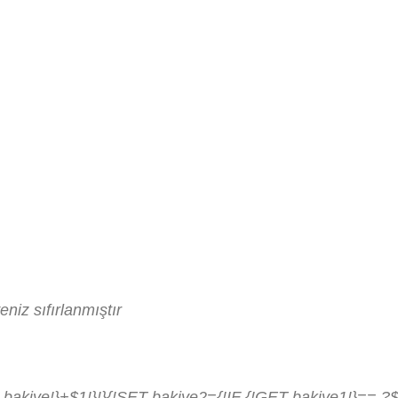
iz sıfırlanmıştır
kiye!}+$1!}!}{!SET bakiye2={!IF {!GET bakiye1!}== ?$1: