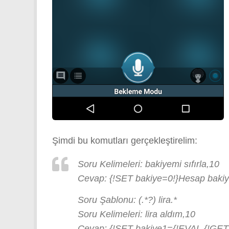
Şimdi bu komutları gerçekleştirelim:
Soru Kelimeleri: bakiyemi sıfırla,10
Cevap: {!SET bakiye=0!}Hesap bakiyen
Soru Şablonu: (.*?) lira.*
Soru Kelimeleri: lira aldım,10
Cevap: {!SET bakiye1={!EVAL {!GET ba