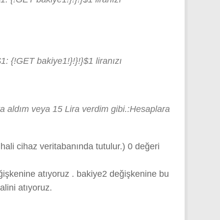
 {!GET bakiye1!}!}!}$1 liranızı
ra aldım veya 15 Lira verdim gibi.:Hesaplara
li cihaz veritabanında tutulur.) 0 değeri
eğişkenine atıyoruz . bakiye2 değişkenine bu
lini atıyoruz.