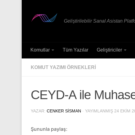
Skip to content
Geliştirilebilir Sanal Asistan Plat
Komutlar
Tüm Yazılar
Geliştiriciler
KOMUT YAZIMI ÖRNEKLERI
CEYD-A ile Muhase
YAZAR:
CENKER SISMAN
· YAYIMLANMIŞ
24 EKIM 2
Şununla paylaş: