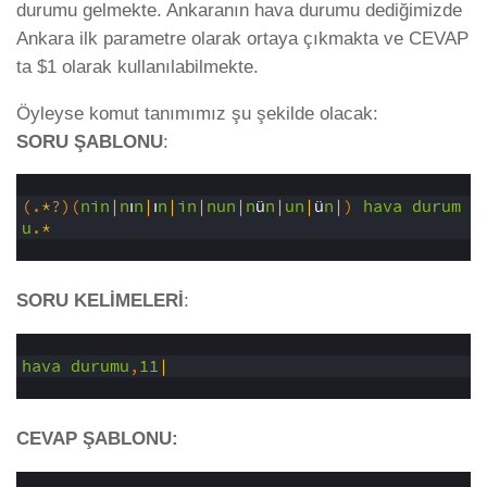
durumu gelmekte. Ankaranın hava durumu dediğimizde
Ankara ilk parametre olarak ortaya çıkmakta ve CEVAP
ta $1 olarak kullanılabilmekte.
Öyleyse komut tanımımız şu şekilde olacak:
SORU ŞABLONU
:
1
2
(
.
*
?
)
(
nin
|
n
ı
n
|
ı
n
|
in
|
nun
|
n
ü
n
|
un
|
ü
n
|
)
hava
durum
u
.
*
3
SORU KELİMELERİ
:
1
2
hava
durumu
,
11
|
3
CEVAP ŞABLONU:
1