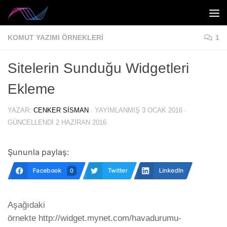
Skip to content
KOMUT YAZIMI ÖRNEKLERI
1
Sitelerin Sunduğu Widgetleri
Ekleme
YAZAR:
CENKER SISMAN
· YAYIMLANMIŞ
3 OCAK 2016
·
GÜNCELLENDI
2 HAZIRAN 2016
Şununla paylaş:
Facebook
Twitter
LinkedIn
0
Aşağıdaki
örnekte http://widget.mynet.com/havadurumu-