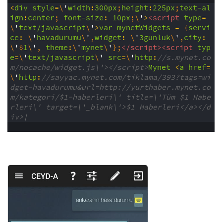
2
<
div
style
=
\
'
width
:
300px
;
height
:
225px
;
text-al
ign
:
center
;
font-size
:
10px
;
\
'
>
<script 
type
=
\
'
text/javascript
\
'
>
var
mynetWidgets
=
{
servi
ce
:
\
'
havadurumu
\
'
,
widget
:
\
'
3gunluk
\
'
,
city
:
\
'
$
1
\
'
,
theme
:
\
'
mynet
\
'
}
;
</script>
<script 
typ
e
=
\
'
text/javascript
\
'
src
=
\
'
http
:
//s.mynet.co
m/nocache/widget.js\'></script>
Mynet
<
a
href
=
\
'
http
:
//sayyac.mynet.com/tiklama/393?tags=wi
dget-havadurumu&url=http://yurthaber.mynet.co
m/kategori/$1-haberleri\' title=\'Tüm $1 Habe
rleri\' target=\'_blank\'>$1 Haberleri</a></d
iv>|
3