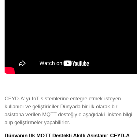
CEYD-A’ yı IoT sistemlerine entegre etmek isteyen
kullanıcı ve geliştiriciler Dünyada bir ilk olarak bir
asistana verilen MQTT desteğiyle aşağıdaki linkten bilgi
alıp geliştirmeler yapabilirler.
Dünyanın İlk MQTT Destekli Akıllı Asistanı: CEYD-A