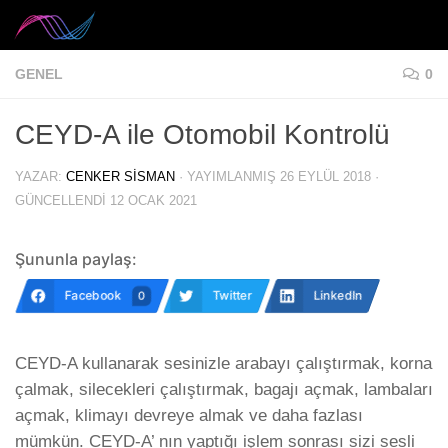
Skip to content
GENEL
0
CEYD-A ile Otomobil Kontrolü
YAZAR:
CENKER SISMAN
· YAYIMLANMIŞ
26 EYLÜL 2018
·
GÜNCELLENDI
12 OCAK 2021
Şununla paylaş:
Facebook
Twitter
LinkedIn
0
CEYD-A kullanarak sesinizle arabayı çalıştırmak, korna
çalmak, silecekleri çalıştırmak, bagajı açmak, lambaları
açmak, klimayı devreye almak ve daha fazlası
mümkün. CEYD-A’ nın yaptığı işlem sonrası sizi sesli