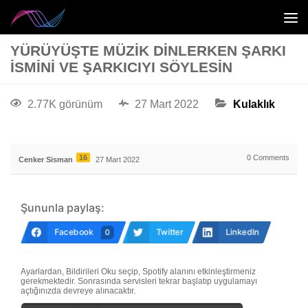
YÜRÜYÜŞTE MÜZIK DINLERKEN ŞARKI
İSMINI VE ŞARKICIYI SÖYLESIN
2.77K görünüm
27 Mart 2022
Kulaklık
16
0
Comments
Cenker Sisman
27 Mart 2022
Şununla paylaş:
Facebook
Twitter
LinkedIn
0
Ayarlardan, Bildirileri Oku seçip, Spotify alanını etkinleştirmeniz
gerekmektedir. Sonrasında servisleri tekrar başlatıp uygulamayı
açtığınızda devreye alınacaktır.