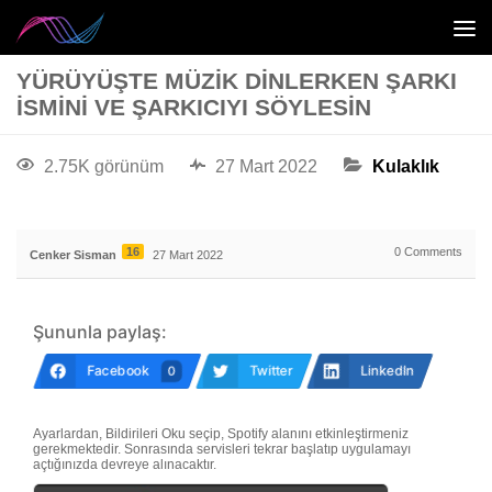
YÜRÜYÜŞTE MÜZIK DINLERKEN ŞARKI
İSMINI VE ŞARKICIYI SÖYLESIN
2.75K görünüm
27 Mart 2022
Kulaklık
16
0
Comments
Cenker Sisman
27 Mart 2022
Şununla paylaş:
Facebook
Twitter
LinkedIn
0
Ayarlardan, Bildirileri Oku seçip, Spotify alanını etkinleştirmeniz
gerekmektedir. Sonrasında servisleri tekrar başlatıp uygulamayı
açtığınızda devreye alınacaktır.