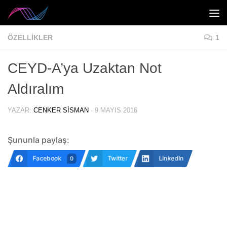
Skip to content
ÖZELLIKLER
1
CEYD-A’ya Uzaktan Not
Aldıralım
YAZAR:
CENKER SISMAN
·
9 MAYIS 2016
Şununla paylaş:
Facebook
Twitter
LinkedIn
0