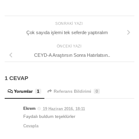
SONRAKI YAZI
Çok sayıda işlemi tek seferde yaptıralım
ÖNCEKI YAZI
CEYD-A Araştırsın Sonra Hatırlatsın..
1 CEVAP
Yorumlar
1
Referans Bildirimi
0
Ekrem
19 Haziran 2016, 18:11
Faydalı buldum teşeklürler
Cevapla