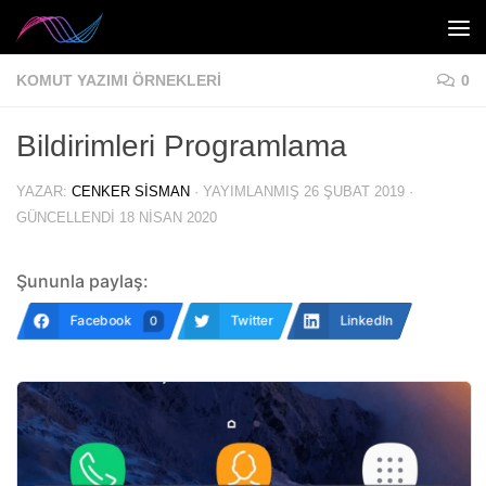
Skip to content
KOMUT YAZIMI ÖRNEKLERI
0
Bildirimleri Programlama
YAZAR:
CENKER SISMAN
· YAYIMLANMIŞ
26 ŞUBAT 2019
·
GÜNCELLENDI
18 NISAN 2020
Şununla paylaş:
Facebook
Twitter
LinkedIn
0