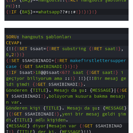
0
{!
IF
{
BAŞ
}==
hangouts
??
{!
RET
hangouts
şablonla
rı
!}
::
1
{!
IF
{
BAŞ
}==
whatsapp
??#::#
!}
!}
!}
!}
2
1
2
SORU
:
hangouts
şablonları
3
CEVAP
:
4
(!!
{!
SET
$saat
=
{!
RET
substring
{!
RET
saat
!}
,
0
,
2
!}
!}
5
{!
SET
$SAHIBINADI
=
{!
RET
makefirstlettersupper
case
{!
GET
SAHIBINADI
!}
!}
!}
6
{!
IF
$saat
>
18
@@
$saat
<6?? 
saat
{!
GET
saat
!}
i
geçiyor
biliyorum
ama
::
!}
!!)(!!
Bir
mesaj
ge
ldi
şimdi
{!
GET
$SAHIBINADI
!}
.
7
Gönderen
{
TITLE
}.
Mesajı
da
şu
:
{
MESSAGE
}|
{!
GE
T
$SAHIBINADI
!}
,
bölüyorum
kusura
bakma
mesajı
n
var
.
8
Gönderen
kişi
{
TITLE
}.
Mesajı
da
şu
:
{
MESSAGE
}
|
{!
GET
$SAHIBINADI
!}
,
yeni
bir
mesaj
geldi
şim
di
.{
TITLE
}
adlı
kişiden
.
9
{
MESSAGE
}
diyor
|
Mesajın
var
{!
GET
$SAHIBINAD
I
!}
{
TITLE
}
der
ki
,
{
MESSAGE
}!!)