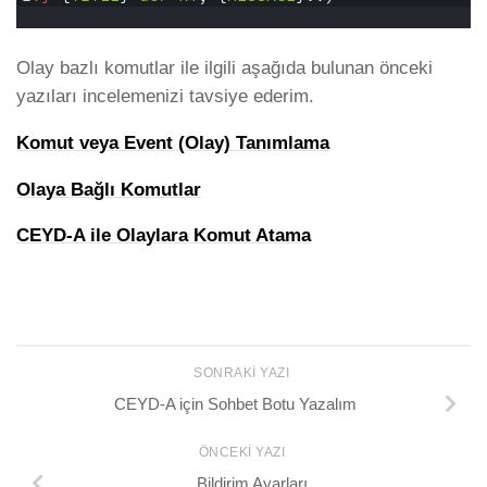
0
Olay bazlı komutlar ile ilgili aşağıda bulunan önceki
yazıları incelemenizi tavsiye ederim.
Komut veya Event (Olay) Tanımlama
Olaya Bağlı Komutlar
CEYD-A ile Olaylara Komut Atama
SONRAKI YAZI
CEYD-A için Sohbet Botu Yazalım
ÖNCEKI YAZI
Bildirim Ayarları