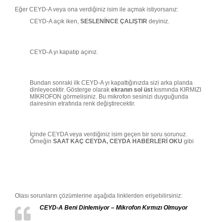
Eğer CEYD-A veya ona verdiğiniz isim ile açmak istiyorsanız:
CEYD-A açık iken,
SESLENİNCE ÇALIŞTIR
deyiniz.
CEYD-A yı kapatıp açınız.
Bundan sonraki ilk CEYD-A yı kapattığınızda sizi arka planda
dinleyecektir. Gösterge olarak
ekranın sol üst
kısmında KIRMIZI
MİKROFON görmelisiniz. Bu mikrofon sesinizi duyguğunda
dairesinin etrafında renk değiştirecektir.
İçinde CEYDA veya verdiğiniz isim geçen bir soru sorunuz.
Örneğin
SAAT KAÇ CEYDA, CEYDA HABERLERİ OKU
gibi
Olası sorunların çözümlerine aşağıda linklerden erişebilirsiniz:
CEYD-A Beni Dinlemiyor – Mikrofon Kırmızı Olmuyor