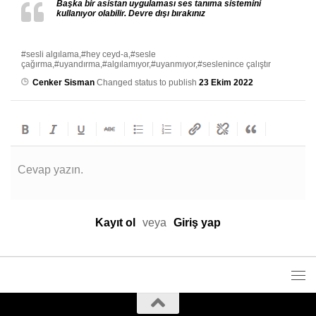
Başka bir asistan uygulaması ses tanıma sistemini
kullanıyor olabilir. Devre dışı bırakınız
#sesli algılama,#hey ceyd-a,#sesle
çağırma,#uyandırma,#algılamıyor,#uyanmıyor,#seslenince çalıştır
Cenker Sisman
Changed status to publish
23 Ekim 2022
Cevap yazın.
Kayıt ol
veya
Giriş yap