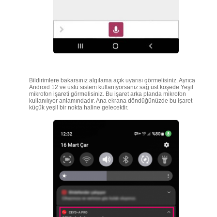
Bildirimlere bakarsınız algılama açık uyarısı görmelisiniz. Ayrıca
Android 12 ve üstü sistem kullanıyorsanız sağ üst köşede Yeşil
mikrofon işareti görmelisiniz. Bu işaret arka planda mikrofon
kullanılıyor anlamındadır. Ana ekrana döndüğünüzde bu işaret
küçük yeşil bir nokta haline gelecektir.