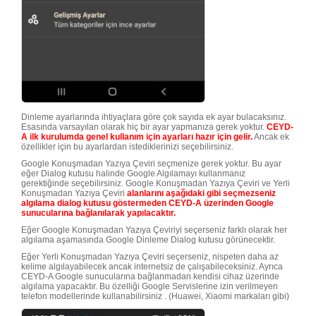
Dinleme ayarlarında ihtiyaçlara göre çok sayıda ek ayar bulacaksınız.
Esasında varsayılan olarak hiç bir ayar yapmanıza gerek yoktur.
CEYD-
A ilk kurulumda genel kullanım için ayarları hazır için gelir.
Ancak ek
özellikler için bu ayarlardan istediklerinizi seçebilirsiniz.
Google Konuşmadan Yazıya Çeviri seçmenize gerek yoktur. Bu ayar
eğer Dialog kutusu halinde Google Algılamayı kullanmanız
gerektiğinde seçebilirsiniz. Google Konuşmadan Yazıya Çeviri ve Yerli
Konuşmadan Yazıya Çeviri
alanlarını aşağıdaki gibi seçmezseniz
algılama dialog kutusu göstermeden CEYD-A üzerinden Google
sunucularına bağlanılarak yapılacaktır.
Eğer Google Konuşmadan Yazıya Çeviriyi seçerseniz farklı olarak her
algılama aşamasında Google Dinleme Dialog kutusu görünecektir.
Eğer Yerli Konuşmadan Yazıya Çeviri seçerseniz, nispeten daha az
kelime algılayabilecek ancak internetsiz de çalışabileceksiniz. Ayrıca
CEYD-A Google sunucularına bağlanmadan kendisi cihaz üzerinde
algılama yapacaktır. Bu özelliği Google Servislerine izin verilmeyen
telefon modellerinde kullanabilirsiniz . (Huawei, Xiaomi markaları gibi)