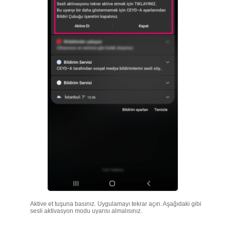
Aktive et tuşuna basınız. Uygulamayı tekrar açın. Aşağıdaki gibi
sesli aktivasyon modu uyarısı almalısınız.