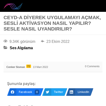
CEYD-A DIYEREK UYGULAMAYI AÇMAK,
SESLI AKTIVASYON NASIL YAPILIR?
SESLE NASIL UYANDIRILIR?
9.34K görünüm
23 Ekim 2022
Ses Algılama
71
0
Comments
Cenker Sisman
13 Mart 2022
Şununla paylaş:
Facebook
Twitter
LinkedIn
0